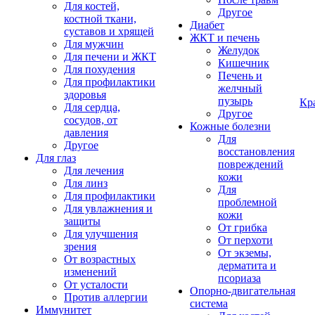
Для костей,
Другое
костной ткани,
Диабет
суставов и хрящей
ЖКТ и печень
Для мужчин
Желудок
Для печени и ЖКТ
Кишечник
Для похудения
Печень и
Для профилактики
желчный
здоровья
пузырь
Кр
Для сердца,
Другое
сосудов, от
Кожные болезни
давления
Для
Другое
восстановления
Для глаз
повреждений
Для лечения
кожи
Для линз
Для
Для профилактики
проблемной
Для увлажнения и
кожи
защиты
От грибка
Для улучшения
От перхоти
зрения
От экземы,
От возрастных
дерматита и
изменений
псориаза
От усталости
Опорно-двигательная
Против аллергии
система
Иммунитет