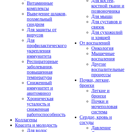
Для костей,
Витаминные
костной ткани и
комплексы
позвоночника
Выведение шлаков,
Для мышц
похмельный
Для суставов и
синдром
связок
Для защиты от
Для сухожилий
вирусов
и хрящей
Для
От воспалений
профилактического
Онкология
укрепления
Мышечные
иммунитета
воспаления
Респираторные
Другие
заболевания,
воспалительные
повышенная
процессы
температура
Почки, легкие,
Сниженный
бронхи
иммунитет и
Легкие и
авитоминоз
бронхи
Хроническая
Почки и
усталость и
мочеполовая
сниженная
система
работоспособность
Сердце, кровь и
Коллагены
сосуды
Красота и молодость
Давление
Для волос