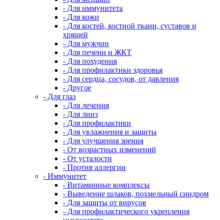
- Для иммунитета
- Для кожи
- Для костей, костной ткани, суставов и
хрящей
- Для мужчин
- Для печени и ЖКТ
- Для похудения
- Для профилактики здоровья
- Для сердца, сосудов, от давления
- Другое
- Для глаз
- Для лечения
- Для линз
- Для профилактики
- Для увлажнения и защиты
- Для улучшения зрения
- От возрастных изменений
- От усталости
- Против аллергии
- Иммунитет
- Витаминные комплексы
- Выведение шлаков, похмельный синдром
- Для защиты от вирусов
- Для профилактического укрепления