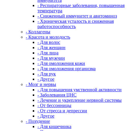
иммунитета
- Респираторные заболевания, повышенная
температура
- Сниженный иммунитет и авитоминоз
- Хроническая усталость и сниженная
работоспособность
- Коллагены
- Красота и молодость
- Для волос
- Для женщин
- Для лица
- Для мужчин
- Для омоложения кожи
- Для омоложения организма
- Для рук
- Другое
- Мозг и нервы
- Для повышения умственной активности
- Заболевания ЦНС
- Лечение и укрепление нервной системы
- От бессонницы
- От стресса и депрессии
- Другое
- Похудение
- Для кишечника