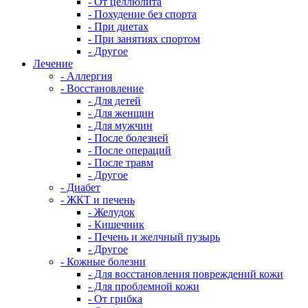
- От целлюлита
- Похудение без спорта
- При диетах
- При занятиях спортом
- Другое
Лечение
- Аллергия
- Восстановление
- Для детей
- Для женщин
- Для мужчин
- После болезней
- После операций
- После травм
- Другое
- Диабет
- ЖКТ и печень
- Желудок
- Кишечник
- Печень и желчный пузырь
- Другое
- Кожные болезни
- Для восстановления повреждений кожи
- Для проблемной кожи
- От грибка