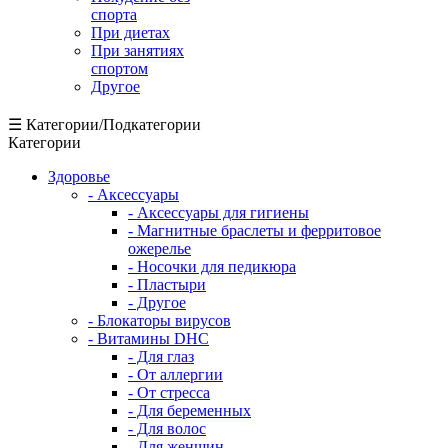
спорта
При диетах
При занятиях
спортом
Другое
☰ Категории/Подкатегории
Категории
Здоровье
- Аксессуары
- Аксессуары для гигиены
- Магнитные браслеты и ферритовое
ожерелье
- Носочки для педикюра
- Пластыри
- Другое
- Блокаторы вирусов
- Витамины DHC
- Для глаз
- От аллергии
- От стресса
- Для беременных
- Для волос
- Для женщин