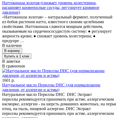
Наттокиназа золотая (снижает уровень холестерина,
расширяет кровеносные сосуды, регулирует кровяное
давление)
«Наттокиназа золотая» – натуральный фермент, полученный
из бобов растения натто, известного своими целебными
свойствами. Наттокиназа славится мощным действием,
оказываемым на сердечнососудистую систему: ● регулирует
жирность крови; ● снижает уровень холестерина; ●
предупре …
В наличии
В заметки
В сравнения
1601 р.
Натуральное масло Периллы DHC (для нормализации
давления, от аллергии и астмы)
Натуральное масло Периллы DHC DHC Эктракт
периллы рекомендуется принимать при астме, аллергическом
насморке, аллергии - на шерсть домашних животных, на перья
птиц, на пыль, пищевой аллергии. DHC Эктракт
периллы рекомендуется принимать при астме, аллергическом