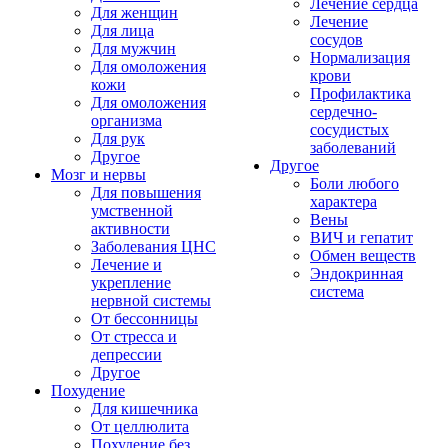
Лечение сердца
Для женщин
Лечение
Для лица
сосудов
Для мужчин
Нормализация
Для омоложения
крови
кожи
Профилактика
Для омоложения
сердечно-
организма
сосудистых
Для рук
заболеваний
Другое
Другое
Мозг и нервы
Боли любого
Для повышения
характера
умственной
Вены
активности
ВИЧ и гепатит
Заболевания ЦНС
Обмен веществ
Лечение и
Эндокринная
укрепление
система
нервной системы
От бессонницы
От стресса и
депрессии
Другое
Похудение
Для кишечника
От целлюлита
Похудение без