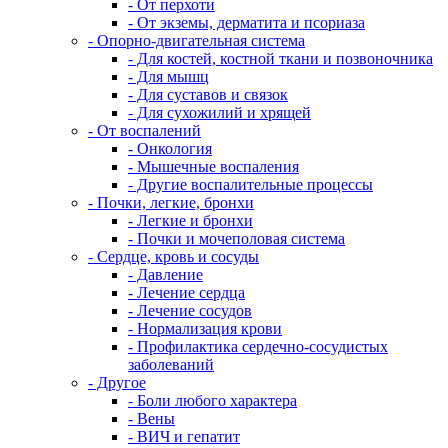
- От перхоти
- От экземы, дерматита и псориаза
- Опорно-двигательная система
- Для костей, костной ткани и позвоночника
- Для мышц
- Для суставов и связок
- Для сухожилий и хрящей
- От воспалений
- Онкология
- Мышечные воспаления
- Другие воспалительные процессы
- Почки, легкие, бронхи
- Легкие и бронхи
- Почки и мочеполовая система
- Сердце, кровь и сосуды
- Давление
- Лечение сердца
- Лечение сосудов
- Нормализация крови
- Профилактика сердечно-сосудистых
заболеваний
- Другое
- Боли любого характера
- Вены
- ВИЧ и гепатит