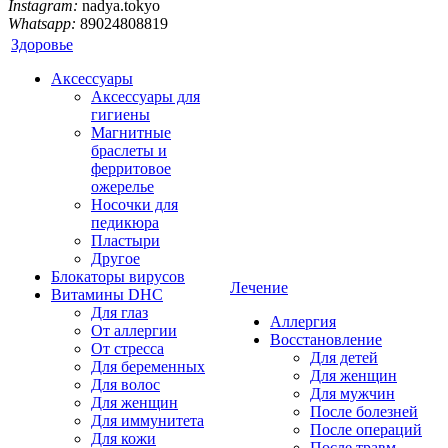
Instagram:
nadya.tokyo
Whatsapp:
89024808819
Здоровье
Аксессуары
Аксессуары для
гигиены
Магнитные
браслеты и
ферритовое
ожерелье
Носочки для
педикюра
Пластыри
Другое
Блокаторы вирусов
Лечение
Витамины DHC
Для глаз
Аллергия
От аллергии
Восстановление
От стресса
Для детей
Для беременных
Для женщин
Для волос
Для мужчин
Для женщин
После болезней
Для иммунитета
После операций
Для кожи
После травм