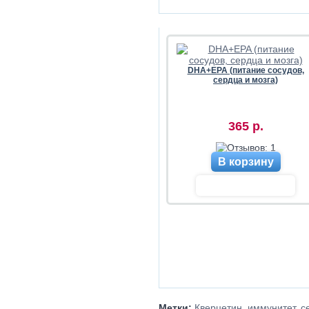
DHA+EPA (питание сосудов,
сердца и мозга)
365 р.
В корзину
Метки:
Кверцетин
,
иммунитет
,
с