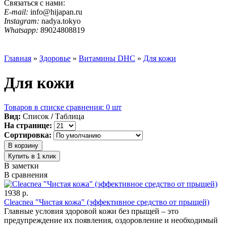
Связаться с нами:
E-mail:
info@hijapan.ru
Instagram:
nadya.tokyo
Whatsapp:
89024808819
☰ Категории
Главная
»
Здоровье
»
Витамины DHC
»
Для кожи
Для кожи
Товаров в списке сравнения: 0 шт
Вид:
Список
/
Таблица
На странице:
Сортировка:
В заметки
В сравнения
1938 р.
Cleacnea "Чистая кожа" (эффективное средство от прыщей)
Главные условия здоровой кожи без прыщей – это
предупреждение их появления, оздоровление и необходимый