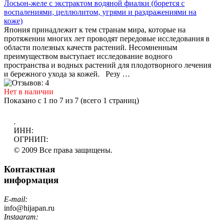
Лосьон-желе с экстрактом водяной фиалки (борется с
воспалениями, целлюлитом, угрями и раздражениями на
коже)
Япония принадлежит к тем странам мира, которые на
протяжении многих лет проводят передовые исследования в
области полезных качеств растений. Несомненным
преимуществом выступает исследование водного
пространства и водных растений для плодотворного лечения
и бережного ухода за кожей. Резу …
Нет в наличии
Показано с 1 по 7 из 7 (всего 1 страниц)
.
ИНН:
ОГРНИП:
© 2009 Все права защищены.
Контактная
информация
E-mail:
info@hijapan.ru
Instagram: