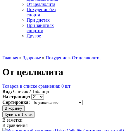
От целлюлита
Похудение без
спорта
При диетах
При занятиях
спортом
Другое
☰ Категории
Главная
»
Здоровье
»
Похудение
»
От целлюлита
От целлюлита
Товаров в списке сравнения: 0 шт
Вид:
Список
/
Таблица
На странице:
Сортировка:
В заметки
В сравнения