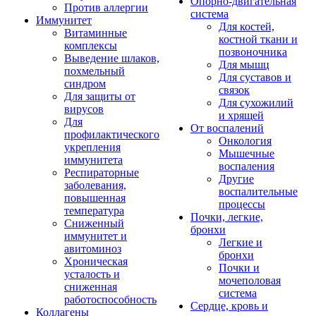
Опорно-двигательная
Против аллергии
система
Иммунитет
Для костей,
Витаминные
костной ткани и
комплексы
позвоночника
Выведение шлаков,
Для мышц
похмельный
Для суставов и
синдром
связок
Для защиты от
Для сухожилий
вирусов
и хрящей
Для
От воспалений
профилактического
Онкология
укрепления
Мышечные
иммунитета
воспаления
Респираторные
Другие
заболевания,
воспалительные
повышенная
процессы
температура
Почки, легкие,
Сниженный
бронхи
иммунитет и
Легкие и
авитоминоз
бронхи
Хроническая
Почки и
усталость и
мочеполовая
сниженная
система
работоспособность
Сердце, кровь и
Коллагены