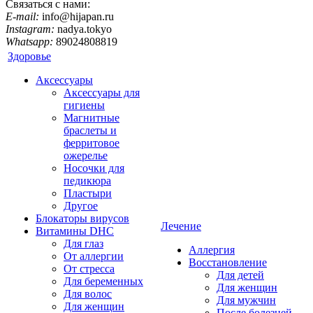
Связаться с нами:
E-mail:
info@hijapan.ru
Instagram:
nadya.tokyo
Whatsapp:
89024808819
Здоровье
Аксессуары
Аксессуары для
гигиены
Магнитные
браслеты и
ферритовое
ожерелье
Носочки для
педикюра
Пластыри
Другое
Блокаторы вирусов
Лечение
Витамины DHC
Для глаз
Аллергия
От аллергии
Восстановление
От стресса
Для детей
Для беременных
Для женщин
Для волос
Для мужчин
Для женщин
После болезней