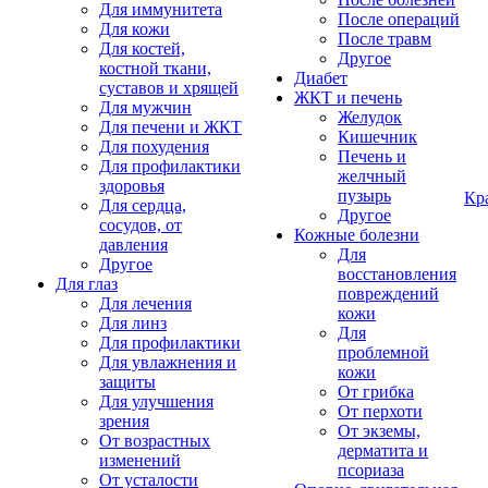
Для иммунитета
После операций
Для кожи
После травм
Для костей,
Другое
костной ткани,
Диабет
суставов и хрящей
ЖКТ и печень
Для мужчин
Желудок
Для печени и ЖКТ
Кишечник
Для похудения
Печень и
Для профилактики
желчный
здоровья
пузырь
Кр
Для сердца,
Другое
сосудов, от
Кожные болезни
давления
Для
Другое
восстановления
Для глаз
повреждений
Для лечения
кожи
Для линз
Для
Для профилактики
проблемной
Для увлажнения и
кожи
защиты
От грибка
Для улучшения
От перхоти
зрения
От экземы,
От возрастных
дерматита и
изменений
псориаза
От усталости