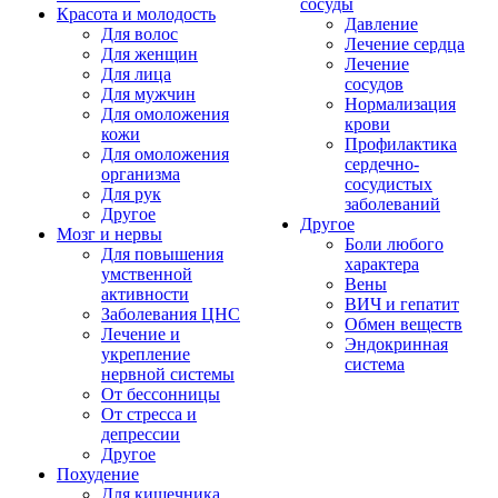
сосуды
Красота и молодость
Давление
Для волос
Лечение сердца
Для женщин
Лечение
Для лица
сосудов
Для мужчин
Нормализация
Для омоложения
крови
кожи
Профилактика
Для омоложения
сердечно-
организма
сосудистых
Для рук
заболеваний
Другое
Другое
Мозг и нервы
Боли любого
Для повышения
характера
умственной
Вены
активности
ВИЧ и гепатит
Заболевания ЦНС
Обмен веществ
Лечение и
Эндокринная
укрепление
система
нервной системы
От бессонницы
От стресса и
депрессии
Другое
Похудение
Для кишечника