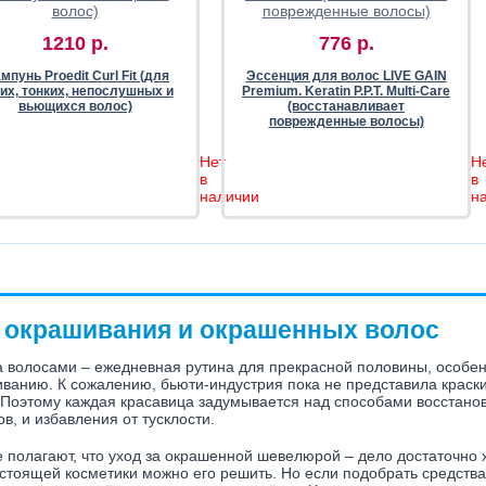
1210 р.
776 р.
пунь Proedit Curl Fit (для
Эссенция для волос LIVE GAIN
их, тонких, непослушных и
Premium. Keratin P.P.T. Multi-Care
вьющихся волос)
(восстанавливает
поврежденные волосы)
Нет
Н
в
в
наличии
н
 окрашивания и окрашенных волос
а волосами – ежедневная рутина для прекрасной половины, особе
ванию. К сожалению, бьюти-индустрия пока не представила краски
 Поэтому каждая красавица задумывается над способами восстано
ов, и избавления от тусклости.
 полагают, что уход за окрашенной шевелюрой – дело достаточно 
стоящей косметики можно его решить. Но если подобрать средства