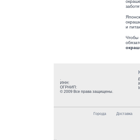
окраше
заботя
Японск
окраши
и пита
Чтобы 
обязат
окраш
.
E
ИНН:
I
ОГРНИП:
© 2009 Все права защищены.
Города
Доставка