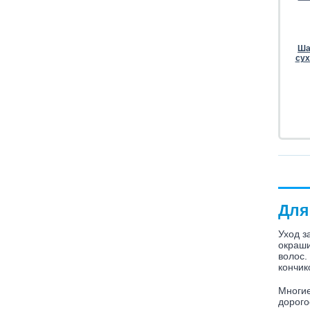
Шам
сух
Для
Уход з
окраши
волос.
кончик
Многие
дорого