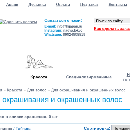
Акции
Доставка
Оплата
Под заказ
Контакты
Связаться с нами:
E-mail:
info@hijapan.ru
Как сделать зака
Instagram:
nadya.tokyo
Whatsapp:
89024808819
Н
Красота
Специализированные
топ
ая
»
Красота
»
Для волос
»
Для окрашивания и окрашенных волос
 окрашивания и окрашенных волос
в в списке сравнения: 0 шт
Сортировка:
писок
/
Таблица