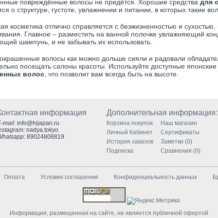
нные повреждённые волосы не придётся. Хорошие средства
для 
тся о структуре, густоте, увлажнении и питании, в которых такие 
ая косметика отлично справляется с безжизненностью и сухостью
вания. Главное – разместить на ванной полочке увлажняющий кон
ющий шампунь, и не забывать их использовать.
окрашенные волосы как можно дольше сияли и радовали обладат
ельно посещать салоны красоты. Используйте доступные японские
енных волос
, что позволит вам всегда быть на высоте.
Контактная информация
Дополнительная информация:
-mail:
info@hijapan.ru
Корзина покупок
Наш магазин
nstagram:
nadya.tokyo
Личный Кабинет
Сертификаты
Whatsapp:
89024808819
История заказов
Заметки (0)
Подписка
Сравнения (0)
Оплата
Условия соглашения
Конфиденциальность данных
Б
Информация, размещенная на сайте, не является публичной офертой