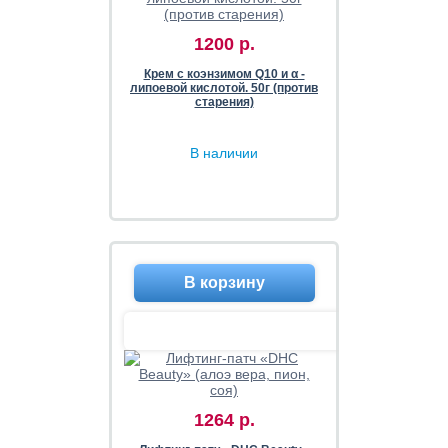
1200 р.
Крем с коэнзимом Q10 и α -
липоевой кислотой. 50г (против
старения)
В наличии
1264 р.