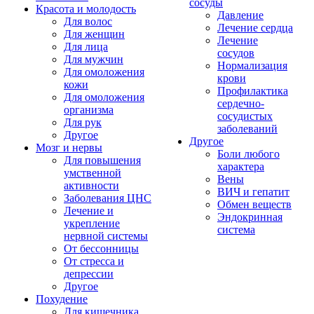
сосуды
Красота и молодость
Давление
Для волос
Лечение сердца
Для женщин
Лечение
Для лица
сосудов
Для мужчин
Нормализация
Для омоложения
крови
кожи
Профилактика
Для омоложения
сердечно-
организма
сосудистых
Для рук
заболеваний
Другое
Другое
Мозг и нервы
Боли любого
Для повышения
характера
умственной
Вены
активности
ВИЧ и гепатит
Заболевания ЦНС
Обмен веществ
Лечение и
Эндокринная
укрепление
система
нервной системы
От бессонницы
От стресса и
депрессии
Другое
Похудение
Для кишечника