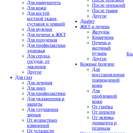
Для иммунитета
После операций
Для кожи
После травм
Для костей,
Другое
костной ткани,
Диабет
суставов и хрящей
ЖКТ и печень
Для мужчин
Желудок
Для печени и ЖКТ
Кишечник
Для похудения
Печень и
Для профилактики
желчный
здоровья
пузырь
Кр
Для сердца,
Другое
сосудов, от
Кожные болезни
давления
Для
Другое
восстановления
Для глаз
повреждений
Для лечения
кожи
Для линз
Для
Для профилактики
проблемной
Для увлажнения и
кожи
защиты
От грибка
Для улучшения
От перхоти
зрения
От экземы,
От возрастных
дерматита и
изменений
псориаза
От усталости