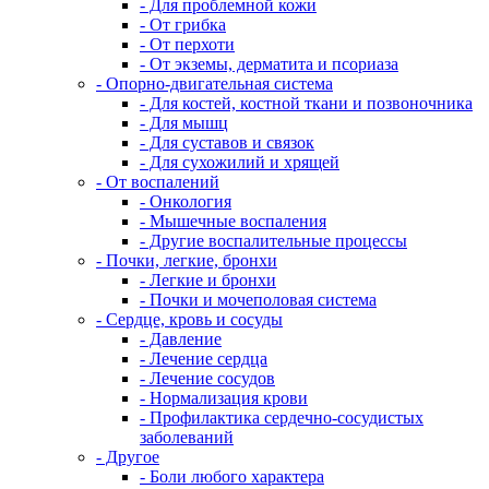
- Для проблемной кожи
- От грибка
- От перхоти
- От экземы, дерматита и псориаза
- Опорно-двигательная система
- Для костей, костной ткани и позвоночника
- Для мышц
- Для суставов и связок
- Для сухожилий и хрящей
- От воспалений
- Онкология
- Мышечные воспаления
- Другие воспалительные процессы
- Почки, легкие, бронхи
- Легкие и бронхи
- Почки и мочеполовая система
- Сердце, кровь и сосуды
- Давление
- Лечение сердца
- Лечение сосудов
- Нормализация крови
- Профилактика сердечно-сосудистых
заболеваний
- Другое
- Боли любого характера