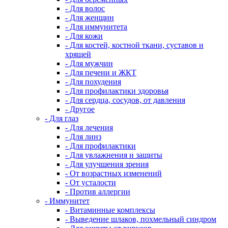
- Для волос
- Для женщин
- Для иммунитета
- Для кожи
- Для костей, костной ткани, суставов и
хрящей
- Для мужчин
- Для печени и ЖКТ
- Для похудения
- Для профилактики здоровья
- Для сердца, сосудов, от давления
- Другое
- Для глаз
- Для лечения
- Для линз
- Для профилактики
- Для увлажнения и защиты
- Для улучшения зрения
- От возрастных изменений
- От усталости
- Против аллергии
- Иммунитет
- Витаминные комплексы
- Выведение шлаков, похмельный синдром