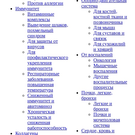
Опорно-двигательная
Против аллергии
система
Иммунитет
Для костей,
Витаминные
костной ткани и
комплексы
позвоночника
Выведение шлаков,
Для мышц
похмельный
Для суставов и
синдром
связок
Для защиты от
Для сухожилий
вирусов
и хрящей
Для
От воспалений
профилактического
Онкология
укрепления
Мышечные
иммунитета
воспаления
Респираторные
Другие
заболевания,
воспалительные
повышенная
процессы
температура
Почки, легкие,
Сниженный
бронхи
иммунитет и
Легкие и
авитоминоз
бронхи
Хроническая
Почки и
усталость и
мочеполовая
сниженная
система
работоспособность
Сердце, кровь и
Коллагены