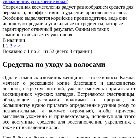
увлажнение, успокоение кожи)
Современная косметология радует разнообразием средств для
бережного, но эффективного удаления ороговевшего слоя.
Особенно выделяются корейские производители, ведь они
используют редкие и уникальные ингредиенты, которые
гарантируют отличный результат. Одним из таких
компонентов является улиточная …
В наличии
1
2
3
>
>|
Показано с 1 по 21 из 52 (всего 3 страниц)
Средства по уходу за волосами
Одна из главных изюминок женщины – это ее волосы. Каждая
мечтает о роскошной копне блестящих и шелковистых
локонов, встряхнув которой, уже не сможешь спрятаться от
восхищенных мужских взглядов. Встречаются счастливицы,
обладающие красивыми волосами от природы, но
большинству нужно прилагать определенные усилия (кому-то
незначительные, а кому-то огромные), чтобы прическа
выглядела ухоженно и привлекательно, используя для этого
все доступные средства для восстановления, укрепления, а
также от выпадения волос.
Какой бы ни была ваша цель – просто поддержать красоту