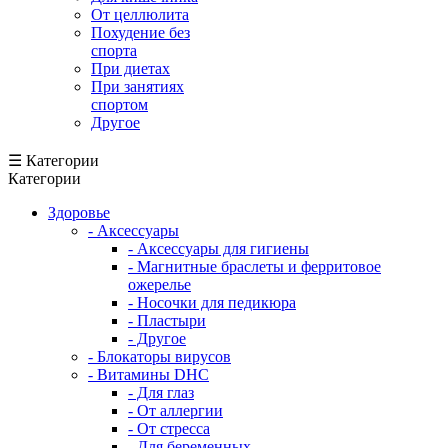
От целлюлита
Похудение без
спорта
При диетах
При занятиях
спортом
Другое
☰ Категории
Категории
Здоровье
- Аксессуары
- Аксессуары для гигиены
- Магнитные браслеты и ферритовое
ожерелье
- Носочки для педикюра
- Пластыри
- Другое
- Блокаторы вирусов
- Витамины DHC
- Для глаз
- От аллергии
- От стресса
- Для беременных