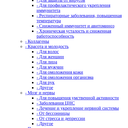
- Для защиты от вирусов
- Для профилактического укрепления
иммунитета
- Респираторные заболевания, повышенная
температура
- Сниженный иммунитет и авитоминоз
- Хроническая усталость и сниженная
работоспособность
- Коллагены
- Красота и молодость
- Для волос
- Для женщин
- Для лица
- Для мужчин
- Для омоложения кожи
- Для омоложения организма
- Для рук
- Другое
- Мозг и нервы
- Для повышения умственной активности
- Заболевания ЦНС
- Лечение и укрепление нервной системы
- От бессонницы
- От стресса и депрессии
- Другое