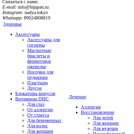
Связаться с нами:
E-mail:
info@hijapan.ru
Instagram:
nadya.tokyo
Whatsapp:
89024808819
Здоровье
Аксессуары
Аксессуары для
гигиены
Магнитные
браслеты и
ферритовое
ожерелье
Носочки для
педикюра
Пластыри
Другое
Блокаторы вирусов
Лечение
Витамины DHC
Для глаз
Аллергия
От аллергии
Восстановление
От стресса
Для детей
Для беременных
Для женщин
Для волос
Для мужчин
Для женщин
После болезней