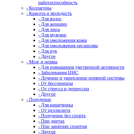
работоспособность
- Коллагены
- Красота и молодость
- Для волос
- Для женщин
- Для лица
- Для мужчин
- Для омоложения кожи
- Для омоложения организма
- Для рук
- Другое
- Мозг и нервы
- Для повышения умственной активности
- Заболевания ЦНС
- Лечение и укрепление нервной системы
- От бессонницы
- От стресса и депрессии
- Другое
- Похудение
- Для кишечника
- От целлюлита
- Похудение без спорта
- При диетах
- При занятиях спортом
- Другое