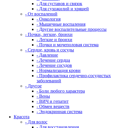
- Для суставов и связок
- Для сухожилий и хрящей
- От воспалений
- Онкология
- Мышечные воспаления
- Другие воспалительные процессы
- Почки, легкие, бронхи
- Легкие и бронхи
- Почки и мочеполовая система
- Сердце, кровь и сосуды
- Давление
- Лечение сердца
- Лечение сосудов
- Нормализация крови
- Профилактика сердечно-сосудистых
заболеваний
- Другое
- Боли любого характера
- Вены
- ВИЧ и гепатит
- Обмен веществ
- Эндокринная система
Красота
- Для волос
- Для восстановления