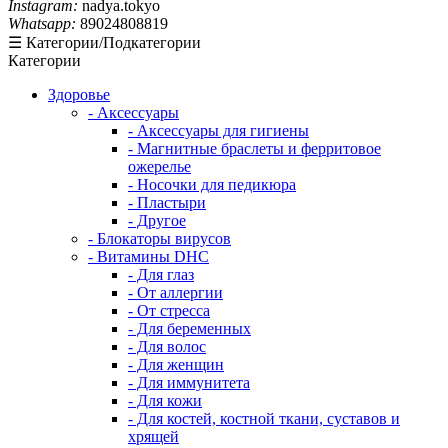
Instagram:
nadya.tokyo
Whatsapp:
89024808819
☰ Категории/Подкатегории
Категории
Здоровье
- Аксессуары
- Аксессуары для гигиены
- Магнитные браслеты и ферритовое
ожерелье
- Носочки для педикюра
- Пластыри
- Другое
- Блокаторы вирусов
- Витамины DHC
- Для глаз
- От аллергии
- От стресса
- Для беременных
- Для волос
- Для женщин
- Для иммунитета
- Для кожи
- Для костей, костной ткани, суставов и
хрящей