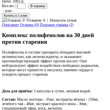
Цена: 2002 р.
Кол-во:
- или -
Отзывов: 0
|
Написать отзыв
Описание
Отзывы (0)
Похожие товары (3)
Комплекс полифенолов на 30 дней
против старения
Полифенолы в составе препарата обладают высокой
активностью, как антиоксиданты, и оказывают
противоборствующий эффект против кислот. Они
нейтрализуют эффект воздействия свободных радикалов,
которые могут привести к инсульту, ишемии сердца и
ускорить процесс старения.
Доза для приёма:
3 капсулы в сутки, запивая водой.
Состав:
Масло энотеры - 35мг, экстракты яблока - 150мг,
зелёного чая - 48мг, экстракт красного вина - 30мг,
глицериновый эфир, воск, желатин.