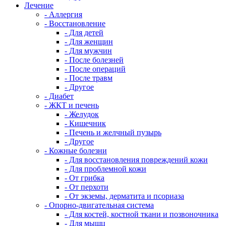
Лечение
- Аллергия
- Восстановление
- Для детей
- Для женщин
- Для мужчин
- После болезней
- После операций
- После травм
- Другое
- Диабет
- ЖКТ и печень
- Желудок
- Кишечник
- Печень и желчный пузырь
- Другое
- Кожные болезни
- Для восстановления повреждений кожи
- Для проблемной кожи
- От грибка
- От перхоти
- От экземы, дерматита и псориаза
- Опорно-двигательная система
- Для костей, костной ткани и позвоночника
- Для мышц