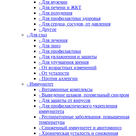
- Для мужчин
- Для печени и ЖКТ
- Для похудения
- Для профилактики здоровья
- Для сердца, сосудов, от давления
- Другое
- Для глаз
- Для лечения
- Для линз
- Для профилактики
- Для увлажнения и защиты
- Для улучшения зрения
- От возрастных изменений
- От усталости
- Против аллергии
- Иммунитет
- Витаминные комплексы
- Выведение шлаков, похмельный синдром
- Для защиты от вирусов
- Для профилактического укрепления
иммунитета
- Респираторные заболевания, повышенная
температура
- Сниженный иммунитет и авитоминоз
- Хроническая усталость и сниженная