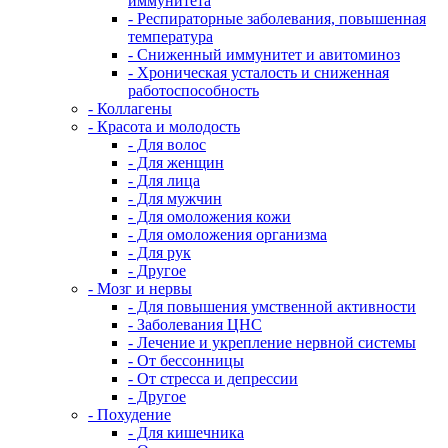
иммунитета
- Респираторные заболевания, повышенная
температура
- Сниженный иммунитет и авитоминоз
- Хроническая усталость и сниженная
работоспособность
- Коллагены
- Красота и молодость
- Для волос
- Для женщин
- Для лица
- Для мужчин
- Для омоложения кожи
- Для омоложения организма
- Для рук
- Другое
- Мозг и нервы
- Для повышения умственной активности
- Заболевания ЦНС
- Лечение и укрепление нервной системы
- От бессонницы
- От стресса и депрессии
- Другое
- Похудение
- Для кишечника