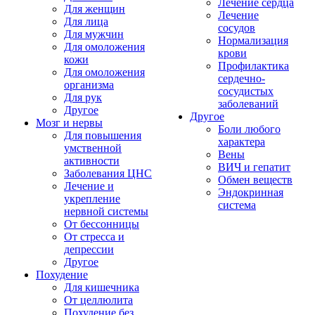
Лечение сердца
Для женщин
Лечение
Для лица
сосудов
Для мужчин
Нормализация
Для омоложения
крови
кожи
Профилактика
Для омоложения
сердечно-
организма
сосудистых
Для рук
заболеваний
Другое
Другое
Мозг и нервы
Боли любого
Для повышения
характера
умственной
Вены
активности
ВИЧ и гепатит
Заболевания ЦНС
Обмен веществ
Лечение и
Эндокринная
укрепление
система
нервной системы
От бессонницы
От стресса и
депрессии
Другое
Похудение
Для кишечника
От целлюлита
Похудение без