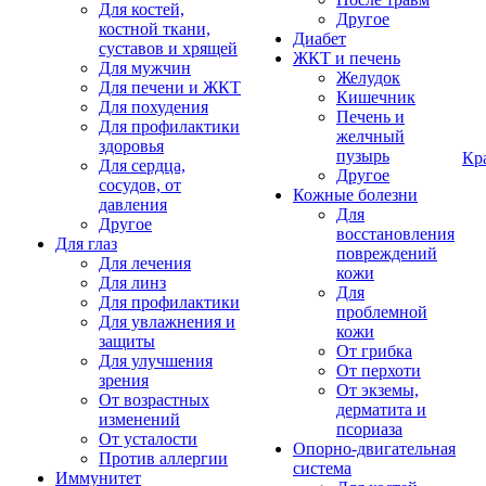
Для костей,
Другое
костной ткани,
Диабет
суставов и хрящей
ЖКТ и печень
Для мужчин
Желудок
Для печени и ЖКТ
Кишечник
Для похудения
Печень и
Для профилактики
желчный
здоровья
пузырь
Кр
Для сердца,
Другое
сосудов, от
Кожные болезни
давления
Для
Другое
восстановления
Для глаз
повреждений
Для лечения
кожи
Для линз
Для
Для профилактики
проблемной
Для увлажнения и
кожи
защиты
От грибка
Для улучшения
От перхоти
зрения
От экземы,
От возрастных
дерматита и
изменений
псориаза
От усталости
Опорно-двигательная
Против аллергии
система
Иммунитет