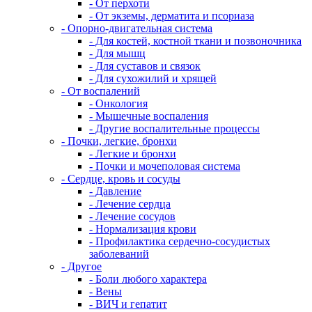
- От перхоти
- От экземы, дерматита и псориаза
- Опорно-двигательная система
- Для костей, костной ткани и позвоночника
- Для мышц
- Для суставов и связок
- Для сухожилий и хрящей
- От воспалений
- Онкология
- Мышечные воспаления
- Другие воспалительные процессы
- Почки, легкие, бронхи
- Легкие и бронхи
- Почки и мочеполовая система
- Сердце, кровь и сосуды
- Давление
- Лечение сердца
- Лечение сосудов
- Нормализация крови
- Профилактика сердечно-сосудистых
заболеваний
- Другое
- Боли любого характера
- Вены
- ВИЧ и гепатит