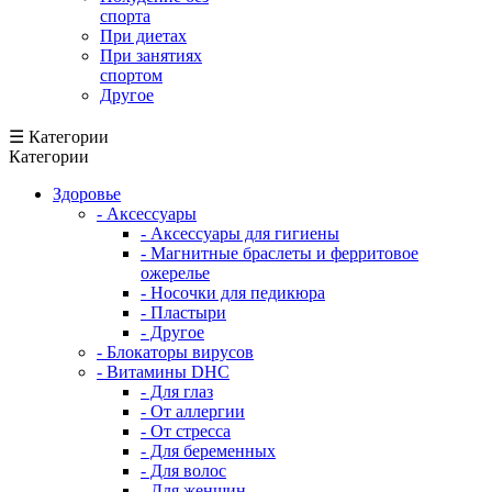
спорта
При диетах
При занятиях
спортом
Другое
☰ Категории
Категории
Здоровье
- Аксессуары
- Аксессуары для гигиены
- Магнитные браслеты и ферритовое
ожерелье
- Носочки для педикюра
- Пластыри
- Другое
- Блокаторы вирусов
- Витамины DHC
- Для глаз
- От аллергии
- От стресса
- Для беременных
- Для волос
- Для женщин