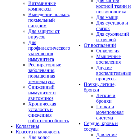
Для костей,
Витаминные
костной ткани и
комплексы
позвоночника
Выведение шлаков,
Для мышц
похмельный
Для суставов и
синдром
связок
Для защиты от
Для сухожилий
вирусов
и хрящей
Для
От воспалений
профилактического
Онкология
укрепления
Мышечные
иммунитета
воспаления
Респираторные
Другие
заболевания,
воспалительные
повышенная
процессы
температура
Почки, легкие,
Сниженный
бронхи
иммунитет и
Легкие и
авитоминоз
бронхи
Хроническая
Почки и
усталость и
мочеполовая
сниженная
система
работоспособность
Сердце, кровь и
Коллагены
сосуды
Красота и молодость
Давление
Для волос