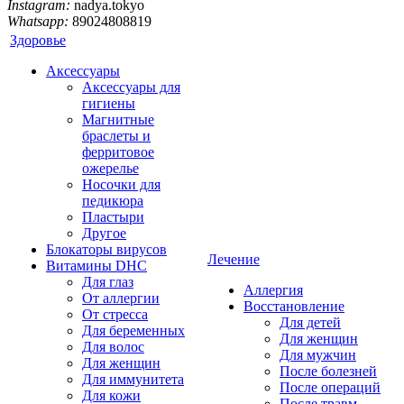
Instagram:
nadya.tokyo
Whatsapp:
89024808819
Здоровье
Аксессуары
Аксессуары для
гигиены
Магнитные
браслеты и
ферритовое
ожерелье
Носочки для
педикюра
Пластыри
Другое
Блокаторы вирусов
Лечение
Витамины DHC
Для глаз
Аллергия
От аллергии
Восстановление
От стресса
Для детей
Для беременных
Для женщин
Для волос
Для мужчин
Для женщин
После болезней
Для иммунитета
После операций
Для кожи
После травм