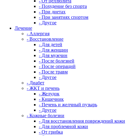
- От целлюлита
- Похудение без спорта
- При диетах
- При занятиях спортом
- Другое
Лечение
- Аллергия
- Восстановление
- Для детей
- Для женщин
- Для мужчин
- После болезней
- После операций
- После травм
- Другое
- Диабет
- ЖКТ и печень
- Желудок
- Кишечник
- Печень и желчный пузырь
- Другое
- Кожные болезни
- Для восстановления повреждений кожи
- Для проблемной кожи
- От грибка