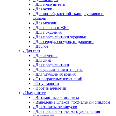
- Для иммунитета
- Для кожи
- Для костей, костной ткани, суставов и
хрящей
- Для мужчин
- Для печени и ЖКТ
- Для похудения
- Для профилактики здоровья
- Для сердца, сосудов, от давления
- Другое
- Для глаз
- Для лечения
- Для линз
- Для профилактики
- Для увлажнения и защиты
- Для улучшения зрения
- От возрастных изменений
- От усталости
- Против аллергии
- Иммунитет
- Витаминные комплексы
- Выведение шлаков, похмельный синдром
- Для защиты от вирусов
- Для профилактического укрепления