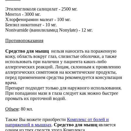
Этиленгликоля салицилат - 2500 мг.
Ментол - 3000 мг.
Хлорфенирамин малеат - 100 мг.
Бензил никотинат - 10 мг.
Nonivarnide (ванилиламид Nonylate) - 12 мг.
Противопоказания
Средство для мышц
нельзя наносить на пораженную
кожу, область вокруг глаз, слизистые оболочки, а также
использовать при наличии у пациента каких-либо
аллергических реакций. Лицам, склонным к проявлению
аллергических симптомов на косметические продукты,
перед применением средства рекомендуется консультация
врача.
Препарат подходит только для наружного использования.
При попадании мази в глаза следует как можно быстрее
промыть их проточной водой.
Объем
: 80 мл.
Также Вы можете приобрести
Комплекс от болей и
напряжений в мышцах
.
Cредство для мышц
является
одним из трех средств этого Комплекса.