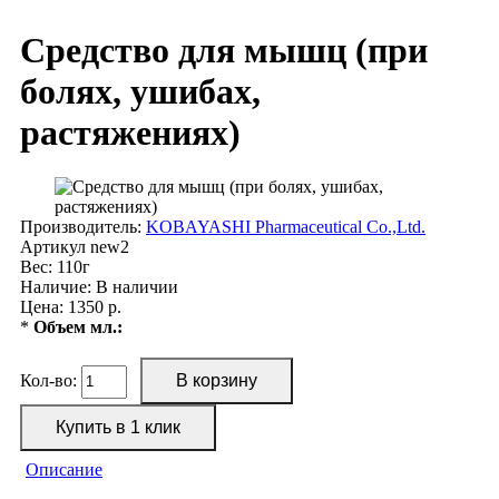
Cредство для мышц (при
болях, ушибах,
растяжениях)
Производитель:
KOBAYASHI Pharmaceutical Co.,Ltd.
Артикул
new2
Вес:
110г
Наличие:
В наличии
Цена: 1350 р.
*
Объем мл.:
Кол-во:
Описание