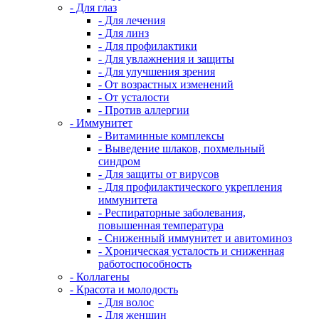
- Для глаз
- Для лечения
- Для линз
- Для профилактики
- Для увлажнения и защиты
- Для улучшения зрения
- От возрастных изменений
- От усталости
- Против аллергии
- Иммунитет
- Витаминные комплексы
- Выведение шлаков, похмельный
синдром
- Для защиты от вирусов
- Для профилактического укрепления
иммунитета
- Респираторные заболевания,
повышенная температура
- Сниженный иммунитет и авитоминоз
- Хроническая усталость и сниженная
работоспособность
- Коллагены
- Красота и молодость
- Для волос
- Для женщин