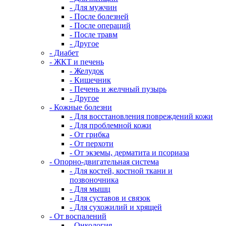
- Для мужчин
- После болезней
- После операций
- После травм
- Другое
- Диабет
- ЖКТ и печень
- Желудок
- Кишечник
- Печень и желчный пузырь
- Другое
- Кожные болезни
- Для восстановления повреждений кожи
- Для проблемной кожи
- От грибка
- От перхоти
- От экземы, дерматита и псориаза
- Опорно-двигательная система
- Для костей, костной ткани и
позвоночника
- Для мышц
- Для суставов и связок
- Для сухожилий и хрящей
- От воспалений
- Онкология