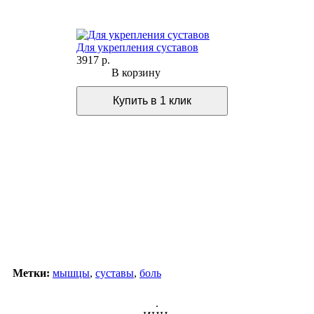
Для укрепления суставов
3917 р.
В корзину
Метки:
мышцы
,
суставы
,
боль
.