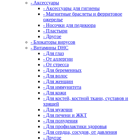
- Аксессуары
- Аксессуары для гигиены
- Магнитные браслеты и ферритовое
ожерелье
- Носочки для педикюра
- Пластыри
- Другое
- Блокаторы вирусов
- Витамины DHC
- Для глаз
- От аллергии
- От стресса
- Для беременных
- Для волос
- Для женщин
- Для иммунитета
- Для кожи
- Для костей, костной ткани, суставов и
хрящей
- Для мужчин
- Для печени и ЖКТ
- Для похудения
- Для профилактики здоровья
- Для сердца, сосудов, от давления
- Другое