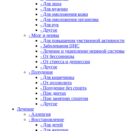
- Для лица
- Для мужчин
- Для омоложения кожи
- Для омоложения организма
- Для рук
- Другое
- Мозг и нервы
- Для повышения умственной активности
- Заболевания ЦНС
- Лечение и укрепление нервной системы
- От бессонницы
- От стресса и депрессии
- Другое
- Похудение
- Для кишечника
- От целлюлита
- Похудение без спорта
- При диетах
- При занятиях спортом
- Другое
Лечение
- Аллергия
- Восстановление
- Для детей
- Для женщин