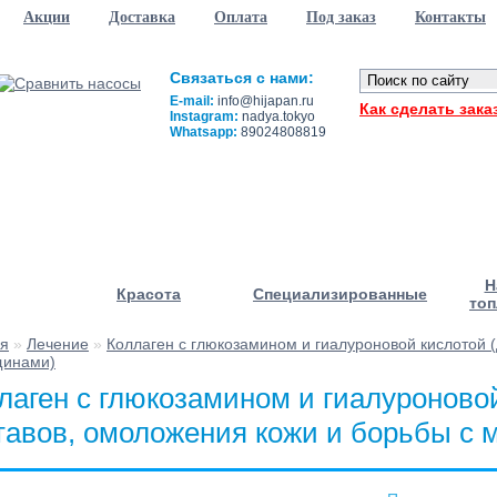
Акции
Доставка
Оплата
Под заказ
Контакты
Связаться с нами:
E-mail:
info@hijapan.ru
Как сделать зака
Instagram:
nadya.tokyo
Whatsapp:
89024808819
Н
Красота
Специализированные
топ
ая
»
Лечение
»
Коллаген с глюкозамином и гиалуроновой кислотой 
щинами)
лаген с глюкозамином и гиалуроново
тавов, омоложения кожи и борьбы с