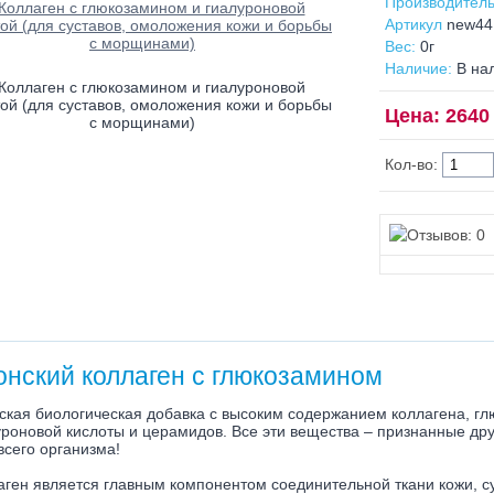
Производитель
Артикул
new44
Вес:
0г
Наличие:
В на
Цена: 2640 
Кол-во:
онский коллаген с глюкозамином
ская биологическая добавка с высоким содержанием коллагена, г
уроновой кислоты и церамидов. Все эти вещества – признанные друз
всего организма!
аген является главным компонентом соединительной ткани кожи, су