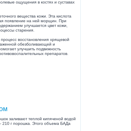
болевые ощущения в костях и суставах
точного вещества кожи. Эта кислота
ая появление на ней морщин. При
одержанием улучшается цвет кожи,
роцессы старения.
 процесс восстановления хрящевой
выраженной обезболивающей и
помогает улучшить подвижность
ротивовоспалительных препаратов.
ном
ошок заливают теплой кипяченой водой
 – 210 г порошка. Этого объема БАДа