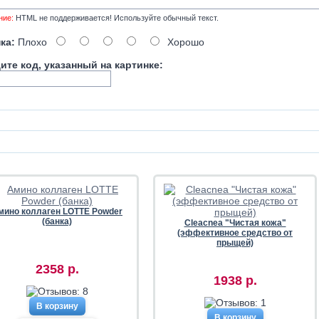
ние:
HTML не поддерживается! Используйте обычный текст.
ка:
Плохо
Хорошо
ите код, указанный на картинке:
мино коллаген LOTTE Powder
(банка)
Cleacnea "Чистая кожа"
(эффективное средство от
прыщей)
2358 р.
1938 р.
В корзину
В корзину