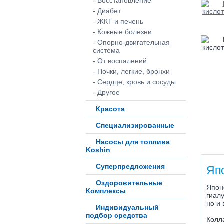
- Восстановление
- Диабет
- ЖКТ и печень
- Кожные болезни
- Опорно-двигательная
система
- От воспалений
- Почки, легкие, бронхи
- Сердце, кровь и сосуды
- Другое
Красота
Специализированные
Насосы для топлива
Koshin
Суперпредложения
Яп
Оздоровительные
Япон
Комплексы
гиал
но и 
Индивидуальный
подбор средства
Колл