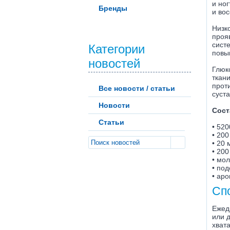
и но
Бренды
и во
Низк
проя
сист
Категории
повы
новостей
Глюк
ткан
прот
Все новости / статьи
суст
Новости
Сост
Статьи
•
520
•
200
•
20 
•
200
•
мол
•
под
•
аро
Сп
Ежед
или д
хват