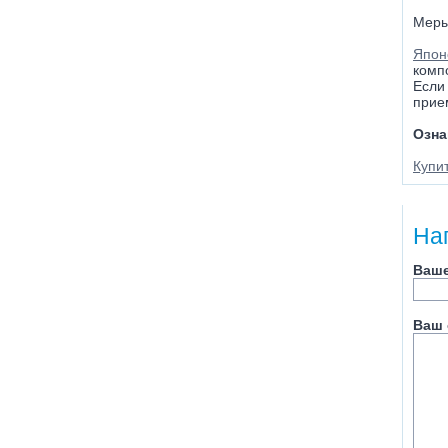
Меры
Япон
комп
Если
прие
Озна
Купит
На
Ваше
Ваш 