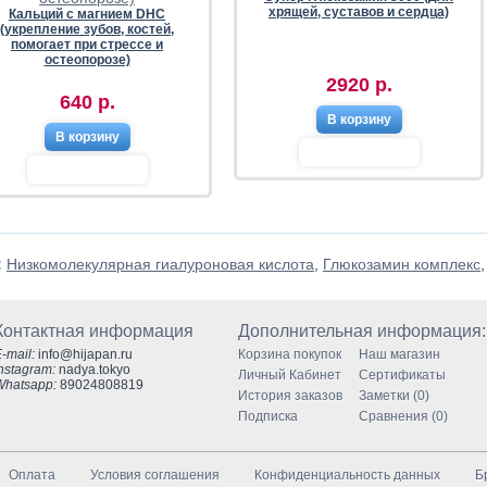
хрящей, суставов и сердца)
Кальций с магнием DHC
(укрепление зубов, костей,
помогает при стрессе и
остеопорозе)
2920 р.
640 р.
В корзину
В корзину
:
Низкомолекулярная гиалуроновая кислота
,
Глюкозамин комплекс
Контактная информация
Дополнительная информация:
-mail:
info@hijapan.ru
Корзина покупок
Наш магазин
nstagram:
nadya.tokyo
Личный Кабинет
Сертификаты
Whatsapp:
89024808819
История заказов
Заметки (0)
Подписка
Сравнения (0)
Оплата
Условия соглашения
Конфиденциальность данных
Б