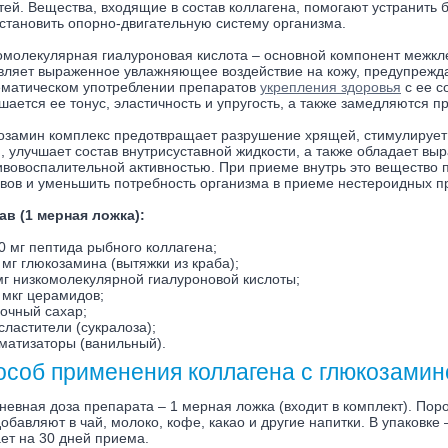
гтей. Вещества, входящие в состав коллагена, помогают устранить 
сстановить опорно-двигательную систему организма.
омолекулярная гиалуроновая кислота – основной компонент межкле
вляет выраженное увлажняющее воздействие на кожу, предупрежд
ематическом употреблении препаратов
укрепления здоровья
с ее с
шается ее тонус, эластичность и упругость, а также замедляются п
озамин комплекс предотвращает разрушение хрящей, стимулирует
и, улучшает состав внутрисуставной жидкости, а также обладает 
ивовоспалительной активностью. При приеме внутрь это вещество 
авов и уменьшить потребность организма в приеме нестероидных п
ав (1 мерная ложка):
0 мг пептида рыбного коллагена;
 мг глюкозамина (вытяжки из краба);
мг низкомолекулярной гиалуроновой кислоты;
 мкг церамидов;
очный сахар;
сластители (сукралоза);
матизаторы (ванильный).
особ применения коллагена с глюкозами
невная доза препарата – 1 мерная ложка (входит в комплект). Пор
обавляют в чай, молоко, кофе, какао и другие напитки. В упаковке
ает на 30 дней приема.