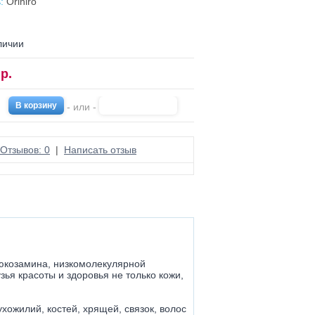
:
Orihiro
личии
р.
- или -
Отзывов: 0
|
Написать отзыв
люкозамина, низкомолекулярной
ья красоты и здоровья не только кожи,
хожилий, костей, хрящей, связок, волос