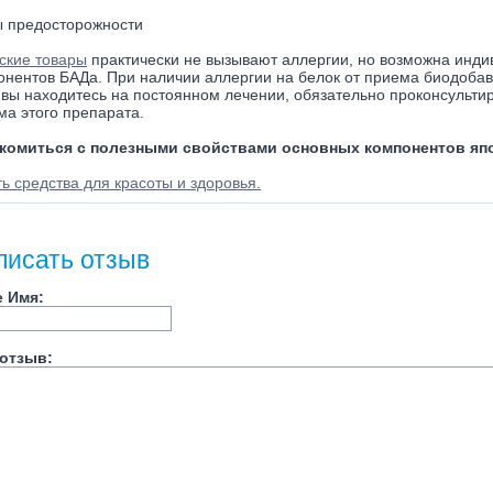
 предосторожности
ские товары
практически не вызывают аллергии, но возможна инд
онентов БАДа. При наличии аллергии на белок от приема биодобавк
 вы находитесь на постоянном лечении, обязательно проконсульти
ма этого препарата.
комиться с полезными свойствами основных компонентов яп
ь средства для красоты и здоровья.
писать отзыв
 Имя:
отзыв: