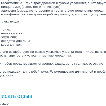
галактомикис – фильтрат дрожжей (глубоко увлажняет, синтезирует
ниацинамид (осветляет и тонизирует);
аденозин (замедляет старение и препятствует появлению морщин
волюфилин (активизирует выработку липидов, ускоряет циркуляцию
плекс входят:
тоник;
ночная маска;
эмульсия;
средство для лица;
крем для век.
етика воздействует на самые уязвимые участки тела – лицо, шею, а
кость, упругость и устраняя мелкие морщинки.
и-набор предотвращает старение, защищает от солнца, осветляет т
ство подходит для любой кожи. Рекомендовано для жирной и пробл
усклости.
писать отзыв
 Имя: