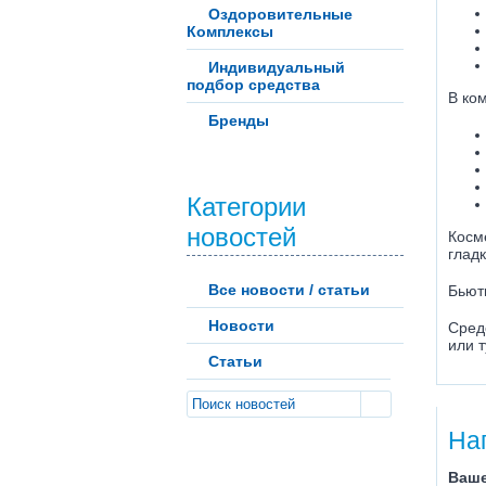
Оздоровительные
Комплексы
Индивидуальный
подбор средства
В ком
Бренды
Категории
новостей
Косм
глад
Все новости / статьи
Бьют
Новости
Сред
или т
Статьи
На
Ваше