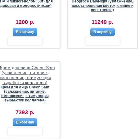
HA и пикногенолом. 50г (для
Deoproce Day/Night (увлажнение,
здоровья и молодости кожи)
восстановление клеток, сияние и
осветление)
1200 р.
11249 р.
В корзину
В корзину
Крем для лица Cheon Sam
(увлажнение, питание,
омоложение, стимуляция
выработки коллагена)
7393 р.
В корзину