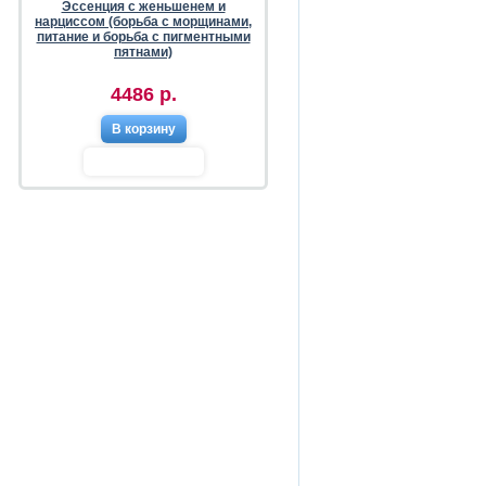
Эссенция с женьшенем и
нарциссом (борьба с морщинами,
питание и борьба с пигментными
пятнами)
4486 р.
В корзину