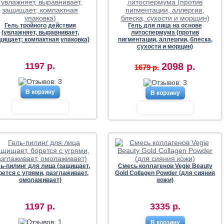
-25%
Гель тройного действия
Гель для лица на основе
(увлажняет, выравнивает,
литоспермума (против
щищает; компактная упаковка)
пигментации, аллергии, блеска,
сухости и морщин)
1197 р.
2098 р.
1679 р.
В корзину
В корзину
ь-пилинг для лица (защищает,
Cмесь коллагенов Vegie Beauty
рется с угрями, разглаживает,
Gold Collagen Powder (для сияния
омолаживает)
кожи)
1197 р.
3335 р.
В корзину