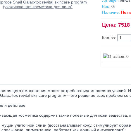
Артикул
dnew7
Вес:
0г
Наличие:
Нет 
Цена: 7518 
Кол-во:
настоящего омоложения может потребоваться множество усилий. 
 Galac-tox revital skincare program» – это решение всех проблем со
ав и действие
ивающая косметика содержит такие полезные для кожи вещества, к
муцин улиточной слизи (восстанавливает кожу, стимулирует образ
следы акне, пигментацию, работает как мощный антиоксидант);