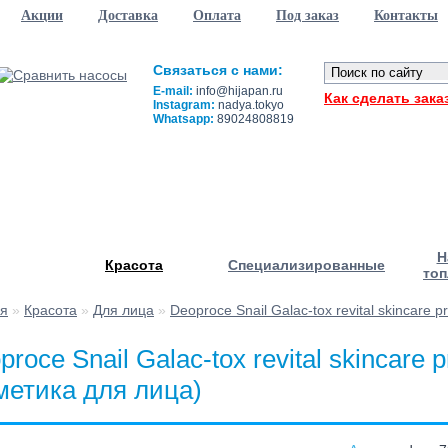
Акции
Доставка
Оплата
Под заказ
Контакты
Связаться с нами:
E-mail:
info@hijapan.ru
Как сделать зака
Instagram:
nadya.tokyo
Whatsapp:
89024808819
Н
Красота
Специализированные
топ
ая
»
Красота
»
Для лица
»
Deoproce Snail Galac-tox revital skincar
proce Snail Galac-tox revital skincar
метика для лица)