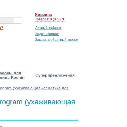
Корзина
Товаров: 0 (0 р.) ▼
з?
Личный кабинет
Задать вопрос
Заказать обратный звонок
асосы для
Суперпредложения
лива Koshin
e program (ухаживающая косметика для
e program (ухаживающая