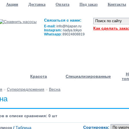
Акции
Доставка
Оплата
Под заказ
Контакты
Связаться с нами:
E-mail:
info@hijapan.ru
Как сделать зака
Instagram:
nadya.tokyo
Whatsapp:
89024808819
Н
Красота
Специализированные
топ
ая
»
Суперпредложения
»
Весна
на
в в списке сравнения: 0 шт
Сортировка:
писок
/
Таблица