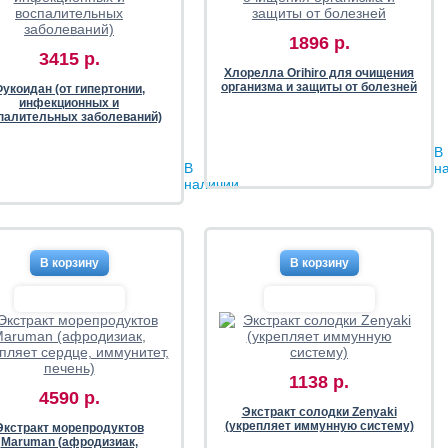
1896 р.
3415 р.
Хлорелла Orihiro для очищения
организма и защиты от болезней
укоидан (от гипертонии,
инфекционных и
палительных заболеваний)
В
В
н
наличии
1138 р.
4590 р.
Экстракт солодки Zenyaki
(укрепляет иммунную систему)
Экстракт морепродуктов
Maruman (афродизиак,