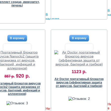
епляет сердце, иммунитет,
печень)
В
В
н
наличии
%
1123 р.
920 р.
887 р.
Air Doctor портативный блокатор
вирусов (эффективная защита
тативный блокатор вирусов
от вирусов, бактерий и грибков)
oclo2 (защита организма от
усов, бактерий, инфекций и
аллергенов)
Н
в
Нет