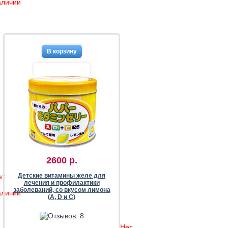
аличии
2600 р.
Детские витамины желе для
ет
лечения и профилактики
заболеваний, со вкусом лимона
аличии
(А, D и С)
Нет