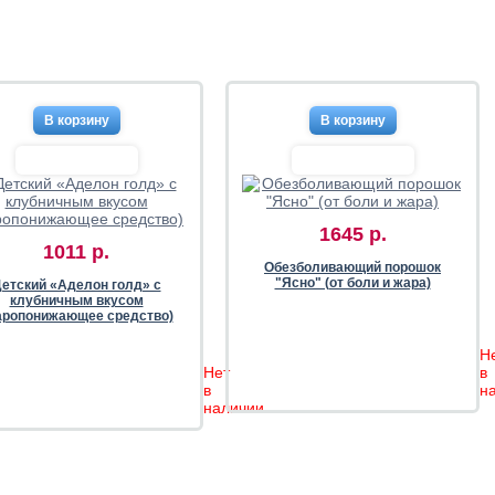
1645 р.
1011 р.
Обезболивающий порошок
"Ясно" (от боли и жара)
етский «Аделон голд» с
клубничным вкусом
аропонижающее средство)
Н
Нет
в
в
н
наличии