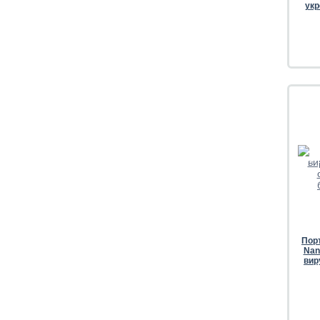
укр
-4
Пор
Nan
вир