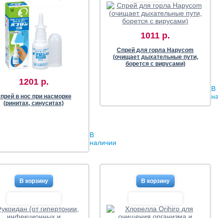
1011 р.
Спрей для горла Hapycom
(очищает дыхательные пути,
борется с вирусами)
1201 р.
В
н
прей в нос при насморке
(ринитах, синуситах)
В
наличии