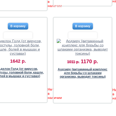
н
в
наличии
-16%
1642 р.
1170 р.
1011 р.
делон Голд (от вирусов,
Аодзиру (витаминный комплекс
туды, головной боли, кашле,
для борьбы со шлаками
лей в мышцах и суставах)
организма, выводит токсины)
Нет
Н
в
в
наличии
н