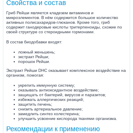
Свойства и состав
Гриб Рейши является кладезем витаминов и
микроэлементов. В нём содержится большое количество
активных полисахаридов-глюканов. Кроме того, гриб
содержит ганодеровые кислоты тритерпеноиды, схожие по
своей структуре со стероидными гормонами.
В состав биодобавки входят:
ложный женьшень;
экстракт Рейши;
порошок Рейши.
Экстракт Рейши DHC оказывает комплексное воздействие на
организм, помогая:
укрепить иммунную систему;
оказывать антиоксидантное воздействие;
защищать от бактерий, вирусов и паразитов;
избежать аллергических реакций;
защитить печень;
снизить артериальное давление;
замедлить синтез холестерина;
улучшить усвоение кислорода тканями организма.
Рекомендации к применению