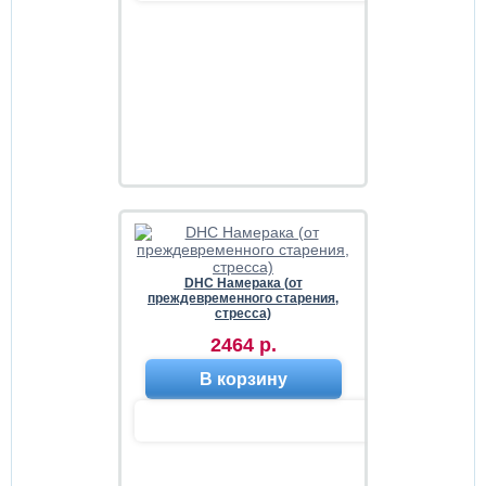
DHC Намерака (от
преждевременного старения,
стресса)
2464 р.
В корзину