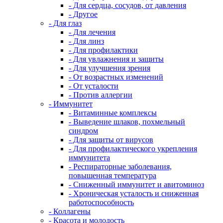
- Для сердца, сосудов, от давления
- Другое
- Для глаз
- Для лечения
- Для линз
- Для профилактики
- Для увлажнения и защиты
- Для улучшения зрения
- От возрастных изменений
- От усталости
- Против аллергии
- Иммунитет
- Витаминные комплексы
- Выведение шлаков, похмельный
синдром
- Для защиты от вирусов
- Для профилактического укрепления
иммунитета
- Респираторные заболевания,
повышенная температура
- Сниженный иммунитет и авитоминоз
- Хроническая усталость и сниженная
работоспособность
- Коллагены
- Красота и молодость