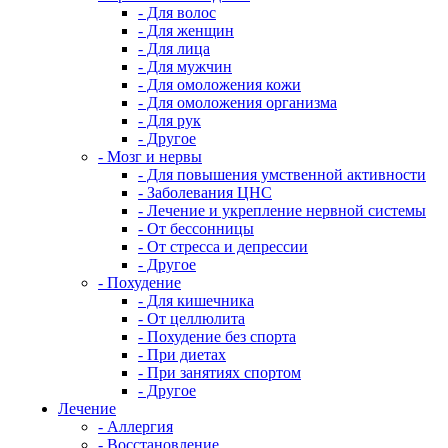
- Для волос
- Для женщин
- Для лица
- Для мужчин
- Для омоложения кожи
- Для омоложения организма
- Для рук
- Другое
- Мозг и нервы
- Для повышения умственной активности
- Заболевания ЦНС
- Лечение и укрепление нервной системы
- От бессонницы
- От стресса и депрессии
- Другое
- Похудение
- Для кишечника
- От целлюлита
- Похудение без спорта
- При диетах
- При занятиях спортом
- Другое
Лечение
- Аллергия
- Восстановление