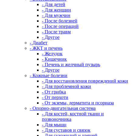
- Для детей
- Для женщин
- Для мужчин
- После болезней
- После операций
- После травм
- Другое
- Диабет
- ЖКТ и печень
- Желудок
- Кишечник
- Печень и желчный пузырь
- Другое
- Кожные болезни
- Для восстановления повреждений кожи
- Для проблемной кожи
- От грибка
- От перхоти
- От экземы, дерматита и псориаза
- Опорно-двигательная система
- Для костей, костной ткани и
позвоночника
- Для мышц
- Для суставов и связок
- Для сухожилий и хрящей