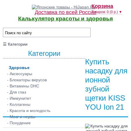
Корзина
Доставка по всей России
Товаров: 0 (0 р.) ▼
Калькулятор красоты и здоровья
☰ Категории
Категории
Купить
Здоровье
насадку для
- Аксессуары
ионной
- Блокаторы вирусов
- Витамины DHC
зубной
- Для глаз
щетки KISS
- Иммунитет
- Коллагены
YOU Ion 21
- Красота и молодость
- Мозг и нервы
- Похудение