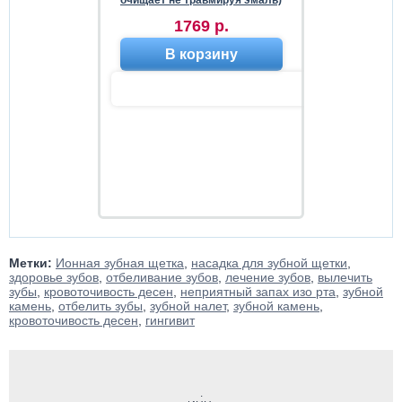
очищает не травмируя эмаль)
1769 р.
В корзину
Метки:
Ионная зубная щетка
,
насадка для зубной щетки
,
здоровье зубов
,
отбеливание зубов
,
лечение зубов
,
вылечить
зубы
,
кровоточивость десен
,
неприятный запах изо рта
,
зубной
камень
,
отбелить зубы
,
зубной налет
,
зубной камень
,
кровоточивость десен
,
гингивит
.