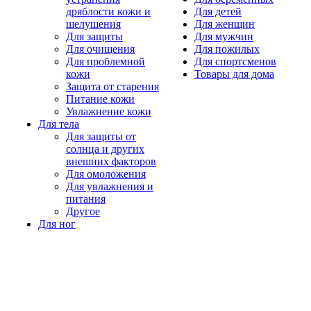
дряблости кожи и
Для детей
шелушения
Для женщин
Для защиты
Для мужчин
Для очищения
Для пожилых
Для проблемной
Для спортсменов
кожи
Товары для дома
Защита от старения
Питание кожи
Увлажнение кожи
Для тела
Для защиты от
солнца и других
внешних факторов
Для омоложения
Для увлажнения и
питания
Другое
Для ног