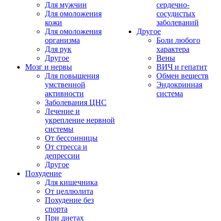
Для мужчин
сердечно-
Для омоложения
сосудистых
кожи
заболеваний
Для омоложения
Другое
организма
Боли любого
Для рук
характера
Другое
Вены
Мозг и нервы
ВИЧ и гепатит
Для повышения
Обмен веществ
умственной
Эндокринная
активности
система
Заболевания ЦНС
Лечение и
укрепление нервной
системы
От бессонницы
От стресса и
депрессии
Другое
Похудение
Для кишечника
От целлюлита
Похудение без
спорта
При диетах