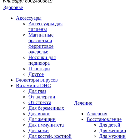
Whatsapp:
89024808819
Здоровье
Аксессуары
Аксессуары для
гигиены
Магнитные
браслеты и
ферритовое
ожерелье
Носочки для
педикюра
Пластыри
Другое
Блокаторы вирусов
Витамины DHC
Для глаз
От аллергии
От стресса
Лечение
Для беременных
Для волос
Аллергия
Для женщин
Восстановление
Для иммунитета
Для детей
Для кожи
Для женщин
Для костей, костной
Для мужчин