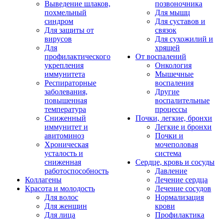
Выведение шлаков,
позвоночника
похмельный
Для мышц
синдром
Для суставов и
Для защиты от
связок
вирусов
Для сухожилий и
Для
хрящей
профилактического
От воспалений
укрепления
Онкология
иммунитета
Мышечные
Респираторные
воспаления
заболевания,
Другие
повышенная
воспалительные
температура
процессы
Сниженный
Почки, легкие, бронхи
иммунитет и
Легкие и бронхи
авитоминоз
Почки и
Хроническая
мочеполовая
усталость и
система
сниженная
Сердце, кровь и сосуды
работоспособность
Давление
Коллагены
Лечение сердца
Красота и молодость
Лечение сосудов
Для волос
Нормализация
Для женщин
крови
Для лица
Профилактика