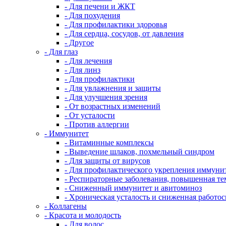
- Для печени и ЖКТ
- Для похудения
- Для профилактики здоровья
- Для сердца, сосудов, от давления
- Другое
- Для глаз
- Для лечения
- Для линз
- Для профилактики
- Для увлажнения и защиты
- Для улучшения зрения
- От возрастных изменений
- От усталости
- Против аллергии
- Иммунитет
- Витаминные комплексы
- Выведение шлаков, похмельный синдром
- Для защиты от вирусов
- Для профилактического укрепления иммуни
- Респираторные заболевания, повышенная те
- Сниженный иммунитет и авитоминоз
- Хроническая усталость и сниженная работо
- Коллагены
- Красота и молодость
- Для волос