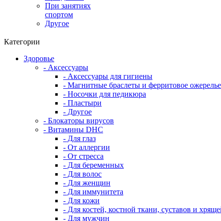
При занятиях
спортом
Другое
Категории
Здоровье
- Аксессуары
- Аксессуары для гигиены
- Магнитные браслеты и ферритовое ожерелье
- Носочки для педикюра
- Пластыри
- Другое
- Блокаторы вирусов
- Витамины DHC
- Для глаз
- От аллергии
- От стресса
- Для беременных
- Для волос
- Для женщин
- Для иммунитета
- Для кожи
- Для костей, костной ткани, суставов и хряще
- Для мужчин