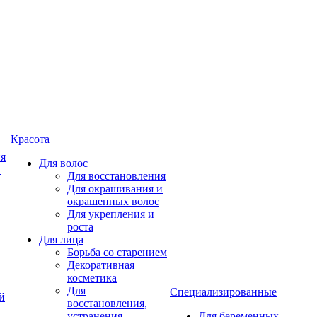
Красота
ия
Для волос
и
Для восстановления
Для окрашивания и
окрашенных волос
Для укрепления и
роста
Для лица
Борьба со старением
Декоративная
косметика
Для
Специализированные
й
восстановления,
устранения
Для беременных