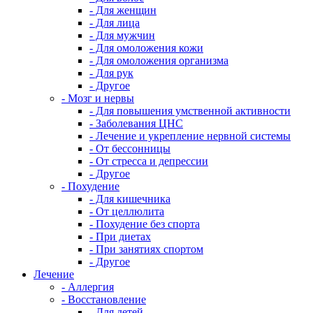
- Для женщин
- Для лица
- Для мужчин
- Для омоложения кожи
- Для омоложения организма
- Для рук
- Другое
- Мозг и нервы
- Для повышения умственной активности
- Заболевания ЦНС
- Лечение и укрепление нервной системы
- От бессонницы
- От стресса и депрессии
- Другое
- Похудение
- Для кишечника
- От целлюлита
- Похудение без спорта
- При диетах
- При занятиях спортом
- Другое
Лечение
- Аллергия
- Восстановление
- Для детей