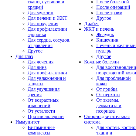
ткани, суставов и
После болезней
хрящей
После операций
Для мужчин
После травм
Для печени и ЖКТ
Другое
Для похудения
Диабет
Для профилактики
ЖКТ и печень
здоровья
Желудок
Для сердца, сосудов,
Кишечник
от давления
Печень и желчный
Другое
пузырь
Для глаз
Другое
Для лечения
Кожные болезни
Для линз
Для восстановлен
Для профилактики
повреждений кож
Для увлажнения и
Для проблемной
защиты
кожи
Для улучшения
От грибка
зрения
От перхоти
От возрастных
От экземы,
изменений
дерматита и
От усталости
псориаза
Против аллергии
Опорно-двигательная
Иммунитет
система
Витаминные
Для костей, костно
комплексы
ткани и