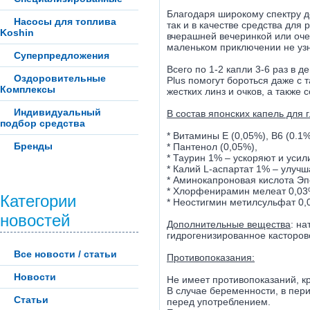
Благодаря широкому спектру д
Насосы для топлива
так и в качестве средства для
Koshin
вчерашней вечеринкой или оче
маленьком приключении не узн
Суперпредложения
Всего по 1-2 капли 3-6 раз в 
Оздоровительные
Plus помогут бороться даже с
Комплексы
жестких линз и очков, а также
Индивидуальный
В состав японских капель для 
подбор средства
* Витамины E (0,05%), B6 (0.1%
Бренды
* Пантенол (0,05%),
* Таурин 1% – ускоряют и уси
* Калий L-аспартат 1% – улуч
* Аминокапроновая кислота Эп
* Хлорфенирамин мелеат 0,03%
Категории
* Неостигмин метилсульфат 0,
новостей
Дополнительные вещества
: на
гидрогенизированное касторовое
Все новости / статьи
Противопоказания:
Новости
Не имеет противопоказаний, 
В случае беременности, в пер
Статьи
перед употреблением.