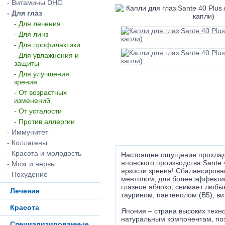
- Витамины DHC
- Для глаз
- Для лечения
- Для линз
- Для профилактики
- Для увлажнения и
защиты
- Для улучшения
зрения
- От возрастных
изменений
- От усталости
- Против аллергии
- Иммунитет
- Коллагены
- Красота и молодость
Настоящее ощущение прохлады
японского производства Sante
- Мозг и нервы
яркости зрения! Сбалансирова
- Похудение
ментолом, для более эффекти
глазное яблоко, снимает любые
Лечение
таурином, пантенолом (B5), ви
Красота
Япония – страна высоких техн
натуральным компонентам, п
Специализированные