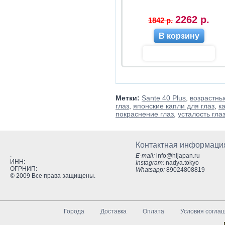
2262 р.
1842 р.
В корзину
Метки:
Sante 40 Plus
,
возрастны
глаз
,
японские капли для глаз
,
к
покраснение глаз
,
усталость гла
Контактная информаци
.
E-mail:
info@hijapan.ru
ИНН:
Instagram:
nadya.tokyo
ОГРНИП:
Whatsapp:
89024808819
© 2009 Все права защищены.
Города
Доставка
Оплата
Условия согла