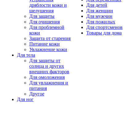
дряблости кожи и
Для детей
шелушения
Для женщин
Для защиты
Для мужчин
Для очищения
Для пожилых
Для проблемной
Для спортсменов
кожи
Товары для дома
Защита от старения
Питание кожи
Увлажнение кожи
Для тела
Для защиты от
солнца и других
внешних факторов
Для омоложения
Для увлажнения и
питания
Другое
Для ног