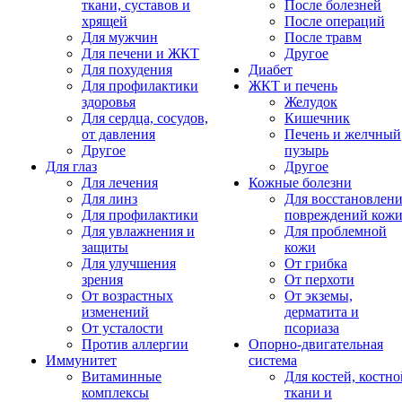
ткани, суставов и
После болезней
хрящей
После операций
Для мужчин
После травм
Для печени и ЖКТ
Другое
Для похудения
Диабет
Для профилактики
ЖКТ и печень
здоровья
Желудок
Для сердца, сосудов,
Кишечник
от давления
Печень и желчный
Другое
пузырь
Для глаз
Другое
Для лечения
Кожные болезни
Для линз
Для восстановлен
Для профилактики
повреждений кож
Для увлажнения и
Для проблемной
защиты
кожи
Для улучшения
От грибка
зрения
От перхоти
От возрастных
От экземы,
изменений
дерматита и
От усталости
псориаза
Против аллергии
Опорно-двигательная
Иммунитет
система
Витаминные
Для костей, костно
комплексы
ткани и