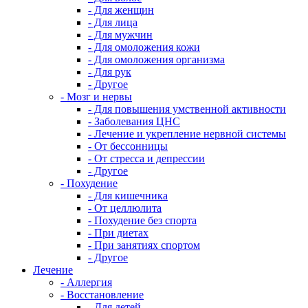
- Для женщин
- Для лица
- Для мужчин
- Для омоложения кожи
- Для омоложения организма
- Для рук
- Другое
- Мозг и нервы
- Для повышения умственной активности
- Заболевания ЦНС
- Лечение и укрепление нервной системы
- От бессонницы
- От стресса и депрессии
- Другое
- Похудение
- Для кишечника
- От целлюлита
- Похудение без спорта
- При диетах
- При занятиях спортом
- Другое
Лечение
- Аллергия
- Восстановление
- Для детей