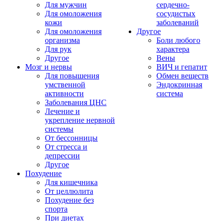
Для мужчин
сердечно-
Для омоложения
сосудистых
кожи
заболеваний
Для омоложения
Другое
организма
Боли любого
Для рук
характера
Другое
Вены
Мозг и нервы
ВИЧ и гепатит
Для повышения
Обмен веществ
умственной
Эндокринная
активности
система
Заболевания ЦНС
Лечение и
укрепление нервной
системы
От бессонницы
От стресса и
депрессии
Другое
Похудение
Для кишечника
От целлюлита
Похудение без
спорта
При диетах