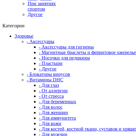
При занятиях
спортом
Другое
Категории
Здоровье
- Аксессуары
- Аксессуары для гигиены
- Магнитные браслеты и ферритовое ожерелье
- Носочки для педикюра
- Пластыри
- Другое
- Блокаторы вирусов
- Витамины DHC
- Для глаз
- От аллергии
- От стресса
- Для беременных
- Для волос
- Для женщин
- Для иммунитета
- Для кожи
- Для костей, костной ткани, суставов и хряще
- Для мужчин