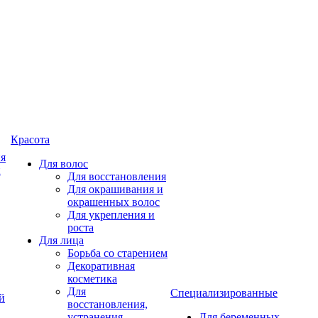
Красота
ия
Для волос
и
Для восстановления
Для окрашивания и
окрашенных волос
Для укрепления и
роста
Для лица
Борьба со старением
Декоративная
косметика
Для
Специализированные
й
восстановления,
устранения
Для беременных