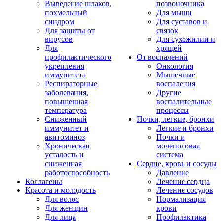
Выведение шлаков,
позвоночника
похмельный
Для мышц
синдром
Для суставов и
Для защиты от
связок
вирусов
Для сухожилий и
Для
хрящей
профилактического
От воспалений
укрепления
Онкология
иммунитета
Мышечные
Респираторные
воспаления
заболевания,
Другие
повышенная
воспалительные
температура
процессы
Сниженный
Почки, легкие, бронхи
иммунитет и
Легкие и бронхи
авитоминоз
Почки и
Хроническая
мочеполовая
усталость и
система
сниженная
Сердце, кровь и сосуды
работоспособность
Давление
Коллагены
Лечение сердца
Красота и молодость
Лечение сосудов
Для волос
Нормализация
Для женщин
крови
Для лица
Профилактика