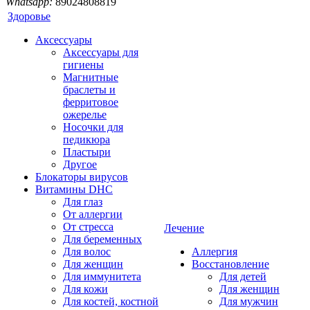
Whatsapp:
89024808819
Здоровье
Аксессуары
Аксессуары для
гигиены
Магнитные
браслеты и
ферритовое
ожерелье
Носочки для
педикюра
Пластыри
Другое
Блокаторы вирусов
Витамины DHC
Для глаз
От аллергии
От стресса
Лечение
Для беременных
Для волос
Аллергия
Для женщин
Восстановление
Для иммунитета
Для детей
Для кожи
Для женщин
Для костей, костной
Для мужчин