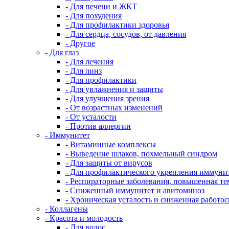
- Для печени и ЖКТ
- Для похудения
- Для профилактики здоровья
- Для сердца, сосудов, от давления
- Другое
- Для глаз
- Для лечения
- Для линз
- Для профилактики
- Для увлажнения и защиты
- Для улучшения зрения
- От возрастных изменений
- От усталости
- Против аллергии
- Иммунитет
- Витаминные комплексы
- Выведение шлаков, похмельный синдром
- Для защиты от вирусов
- Для профилактического укрепления иммуни
- Респираторные заболевания, повышенная те
- Сниженный иммунитет и авитоминоз
- Хроническая усталость и сниженная работо
- Коллагены
- Красота и молодость
- Для волос