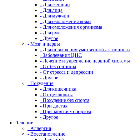
- Для женщин
- Для лица
- Для мужчин
- Для омоложения кожи
- Для омоложения организма
- Для рук
- Другое
- Мозг и нервы
- Для повышения умственной активности
- Заболевания ЦНС
- Лечение и укрепление нервной системы
- От бессонницы
- От стресса и депрессии
- Другое
- Похудение
- Для кишечника
- От целлюлита
- Похудение без спорта
- При диетах
- При занятиях спортом
- Другое
Лечение
- Аллергия
- Восстановление
- Для детей