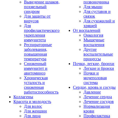
Выведение шлаков,
позвоночника
похмельный
Для мышц
синдром
Для суставов и
Для защиты от
связок
вирусов
Для сухожилий и
Для
хрящей
профилактического
От воспалений
укрепления
Онкология
иммунитета
Мышечные
Респираторные
воспаления
заболевания,
Другие
повышенная
воспалительные
температура
процессы
Сниженный
Почки, легкие, бронхи
иммунитет и
Легкие и бронхи
авитоминоз
Почки и
Хроническая
мочеполовая
усталость и
система
сниженная
Сердце, кровь и сосуды
работоспособность
Давление
Коллагены
Лечение сердца
Красота и молодость
Лечение сосудов
Для волос
Нормализация
Для женщин
крови
Для лица
Профилактика