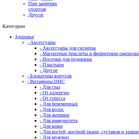
При занятиях
спортом
Другое
Категории
Здоровье
- Аксессуары
- Аксессуары для гигиены
- Магнитные браслеты и ферритовое ожерелье
- Носочки для педикюра
- Пластыри
- Другое
- Блокаторы вирусов
- Витамины DHC
- Для глаз
- От аллергии
- От стресса
- Для беременных
- Для волос
- Для женщин
- Для иммунитета
- Для кожи
- Для костей, костной ткани, суставов и хряще
- Для мужчин