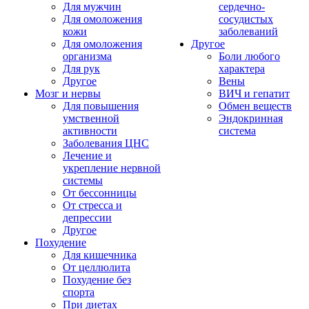
Для мужчин
сердечно-
Для омоложения
сосудистых
кожи
заболеваний
Для омоложения
Другое
организма
Боли любого
Для рук
характера
Другое
Вены
Мозг и нервы
ВИЧ и гепатит
Для повышения
Обмен веществ
умственной
Эндокринная
активности
система
Заболевания ЦНС
Лечение и
укрепление нервной
системы
От бессонницы
От стресса и
депрессии
Другое
Похудение
Для кишечника
От целлюлита
Похудение без
спорта
При диетах