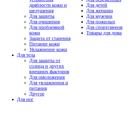
дряблости кожи и
Для детей
шелушения
Для женщин
Для защиты
Для мужчин
Для очищения
Для пожилых
Для проблемной
Для спортсменов
кожи
Товары для дома
Защита от старения
Питание кожи
Увлажнение кожи
Для тела
Для защиты от
солнца и других
внешних факторов
Для омоложения
Для увлажнения и
питания
Другое
Для ног