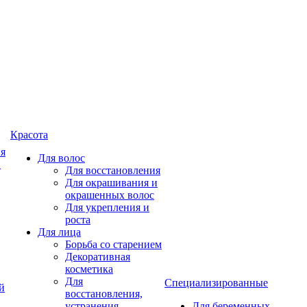
Красота
ия
Для волос
и
Для восстановления
Для окрашивания и
окрашенных волос
Для укрепления и
роста
Для лица
Борьба со старением
Декоративная
косметика
Для
Специализированные
й
восстановления,
устранения
Для беременных