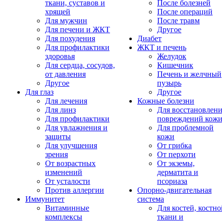
ткани, суставов и
После болезней
хрящей
После операций
Для мужчин
После травм
Для печени и ЖКТ
Другое
Для похудения
Диабет
Для профилактики
ЖКТ и печень
здоровья
Желудок
Для сердца, сосудов,
Кишечник
от давления
Печень и желчный
Другое
пузырь
Для глаз
Другое
Для лечения
Кожные болезни
Для линз
Для восстановлен
Для профилактики
повреждений кож
Для увлажнения и
Для проблемной
защиты
кожи
Для улучшения
От грибка
зрения
От перхоти
От возрастных
От экземы,
изменений
дерматита и
От усталости
псориаза
Против аллергии
Опорно-двигательная
Иммунитет
система
Витаминные
Для костей, костно
комплексы
ткани и