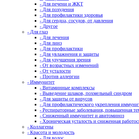
- Для печени и ЖКТ
- Для похудения
- Для профилактики здоровья
- Для сердца, сосудов, от давления
- Другое
- Для глаз
- Для лечения
- Для линз
- Для профилактики
- Для увлажнения и защиты
- Для улучшения зрения
- От возрастных изменений
- От усталости
- Против аллергии
- Иммунитет
- Витаминные комплексы
- Выведение шлаков, похмельный синдром
- Для защиты от вирусов
- Для профилактического укрепления иммуни
- Респираторные заболевания, повышенная те
- Сниженный иммунитет и авитоминоз
- Хроническая усталость и сниженная работо
- Коллагены
- Красота и молодость
- Для волос