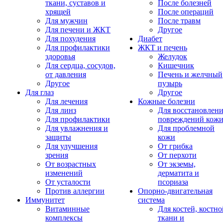
ткани, суставов и
После болезней
хрящей
После операций
Для мужчин
После травм
Для печени и ЖКТ
Другое
Для похудения
Диабет
Для профилактики
ЖКТ и печень
здоровья
Желудок
Для сердца, сосудов,
Кишечник
от давления
Печень и желчный
Другое
пузырь
Для глаз
Другое
Для лечения
Кожные болезни
Для линз
Для восстановлен
Для профилактики
повреждений кож
Для увлажнения и
Для проблемной
защиты
кожи
Для улучшения
От грибка
зрения
От перхоти
От возрастных
От экземы,
изменений
дерматита и
От усталости
псориаза
Против аллергии
Опорно-двигательная
Иммунитет
система
Витаминные
Для костей, костно
комплексы
ткани и