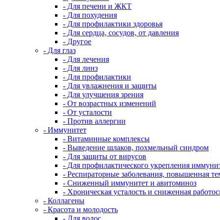
- Для печени и ЖКТ
- Для похудения
- Для профилактики здоровья
- Для сердца, сосудов, от давления
- Другое
- Для глаз
- Для лечения
- Для линз
- Для профилактики
- Для увлажнения и защиты
- Для улучшения зрения
- От возрастных изменений
- От усталости
- Против аллергии
- Иммунитет
- Витаминные комплексы
- Выведение шлаков, похмельный синдром
- Для защиты от вирусов
- Для профилактического укрепления иммуни
- Респираторные заболевания, повышенная те
- Сниженный иммунитет и авитоминоз
- Хроническая усталость и сниженная работо
- Коллагены
- Красота и молодость
- Для волос