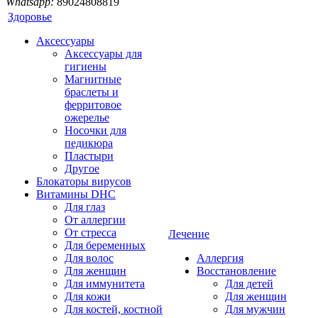
Whatsapp:
89024808819
Здоровье
Аксессуары
Аксессуары для
гигиены
Магнитные
браслеты и
ферритовое
ожерелье
Носочки для
педикюра
Пластыри
Другое
Блокаторы вирусов
Витамины DHC
Для глаз
От аллергии
От стресса
Лечение
Для беременных
Для волос
Аллергия
Для женщин
Восстановление
Для иммунитета
Для детей
Для кожи
Для женщин
Для костей, костной
Для мужчин