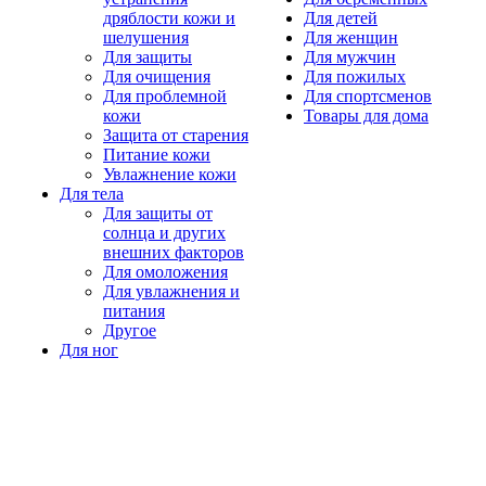
дряблости кожи и
Для детей
шелушения
Для женщин
Для защиты
Для мужчин
Для очищения
Для пожилых
Для проблемной
Для спортсменов
кожи
Товары для дома
Защита от старения
Питание кожи
Увлажнение кожи
Для тела
Для защиты от
солнца и других
внешних факторов
Для омоложения
Для увлажнения и
питания
Другое
Для ног