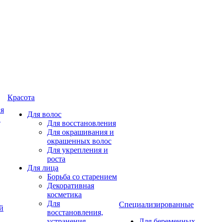
Красота
ия
Для волос
и
Для восстановления
Для окрашивания и
окрашенных волос
Для укрепления и
роста
Для лица
Борьба со старением
Декоративная
косметика
Для
Специализированные
й
восстановления,
устранения
Для беременных