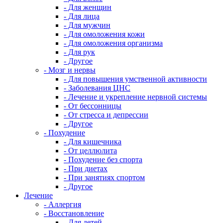
- Для женщин
- Для лица
- Для мужчин
- Для омоложения кожи
- Для омоложения организма
- Для рук
- Другое
- Мозг и нервы
- Для повышения умственной активности
- Заболевания ЦНС
- Лечение и укрепление нервной системы
- От бессонницы
- От стресса и депрессии
- Другое
- Похудение
- Для кишечника
- От целлюлита
- Похудение без спорта
- При диетах
- При занятиях спортом
- Другое
Лечение
- Аллергия
- Восстановление
- Для детей