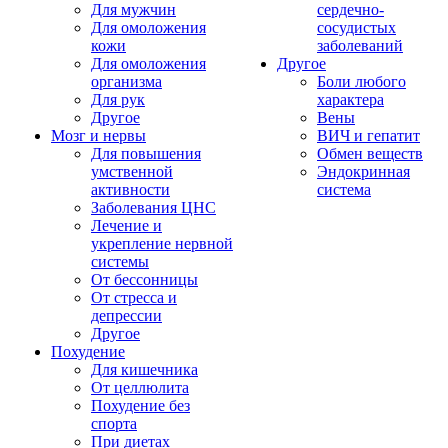
Для мужчин
сердечно-
Для омоложения
сосудистых
кожи
заболеваний
Для омоложения
Другое
организма
Боли любого
Для рук
характера
Другое
Вены
Мозг и нервы
ВИЧ и гепатит
Для повышения
Обмен веществ
умственной
Эндокринная
активности
система
Заболевания ЦНС
Лечение и
укрепление нервной
системы
От бессонницы
От стресса и
депрессии
Другое
Похудение
Для кишечника
От целлюлита
Похудение без
спорта
При диетах