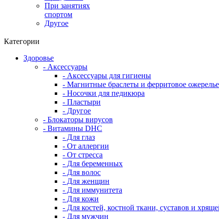
При занятиях
спортом
Другое
Категории
Здоровье
- Аксессуары
- Аксессуары для гигиены
- Магнитные браслеты и ферритовое ожерелье
- Носочки для педикюра
- Пластыри
- Другое
- Блокаторы вирусов
- Витамины DHC
- Для глаз
- От аллергии
- От стресса
- Для беременных
- Для волос
- Для женщин
- Для иммунитета
- Для кожи
- Для костей, костной ткани, суставов и хряще
- Для мужчин