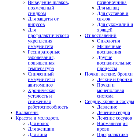
Выведение шлаков,
позвоночника
похмельный
Для мышц
синдром
Для суставов и
Для защиты от
связок
вирусов
Для сухожилий и
Для
хрящей
профилактического
От воспалений
укрепления
Онкология
иммунитета
Мышечные
Респираторные
воспаления
заболевания,
Другие
повышенная
воспалительные
температура
процессы
Сниженный
Почки, легкие, бронхи
иммунитет и
Легкие и бронхи
авитоминоз
Почки и
Хроническая
мочеполовая
усталость и
система
сниженная
Сердце, кровь и сосуды
работоспособность
Давление
Коллагены
Лечение сердца
Красота и молодость
Лечение сосудов
Для волос
Нормализация
Для женщин
крови
Для лица
Профилактика