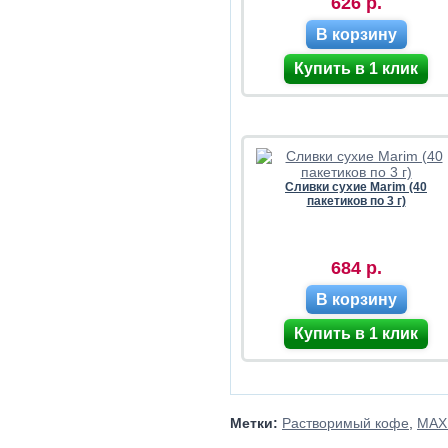
626 р.
В корзину
Сливки сухие Marim (40
пакетиков по 3 г)
684 р.
В корзину
Метки:
Растворимый кофе
,
MAX