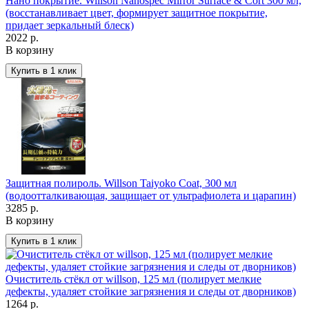
Нано покрытие. Willson Nanospec Mirror Surface & Cort 300 мл,
(восстанавливает цвет, формирует защитное покрытие,
придает зеркальный блеск)
2022 р.
В корзину
Защитная полироль. Willson Taiyoko Сoat, 300 мл
(водоотталкивающая, защищает от ультрафиолета и царапин)
3285 р.
В корзину
Очиститель стёкл от willson, 125 мл (полирует мелкие
дефекты, удаляет стойкие загрязнения и следы от дворников)
1264 р.