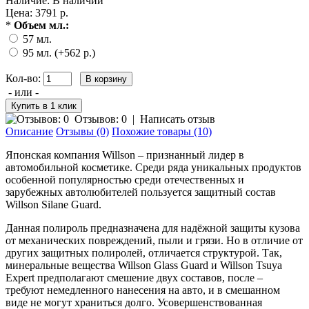
Наличие:
В наличии
Цена: 3791 р.
*
Объем мл.:
57 мл.
95 мл. (+562 р.)
Кол-во:
- или -
Отзывов: 0
|
Написать отзыв
Описание
Отзывы (0)
Похожие товары (10)
Японская компания Willson – признанный лидер в
автомобильной косметике. Среди ряда уникальных продуктов
особенной популярностью среди отечественных и
зарубежных автолюбителей пользуется защитный состав
Willson Silane Guard.
Данная полироль предназначена для надёжной защиты кузова
от механических повреждений, пыли и грязи. Но в отличие от
других защитных полиролей, отличается структурой. Так,
минеральные вещества Willson Glass Guard и Willson Tsuya
Expert предполагают смешение двух составов, после –
требуют немедленного нанесения на авто, и в смешанном
виде не могут храниться долго. Усовершенствованная