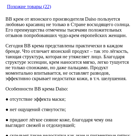
Похожие товары (22)
ВВ крем от японского производителя Daiso пользуется
любовью красавиц не только в Стране восходящего солнца.
Его преимущества отмечены тысячами положительных
отзывов попробовавших чудо-крем европейских женщин.
Сегодня ВВ крема представлены практически в каждом
бренде. Что отличает японский продукт – так это лёгкость,
тающая структура, которая не утяжеляет лицо. Благодаря
структуре эссенции, крем наносится мягко, легко тушуется
не только спонжами, но даже пальцами. Продукт
моментально впитывается, не оставляет разводов,
эффективно скрывает недостатки кожи, в т.ч. шелушения.
Особенности ВВ крема Daiso:
● отсутствие эффекта маски;
● нет ощущений стянутости;
● придают лёгкое сияние коже, благодаря чему она
выглядит свежей и отдохнувшей;
● скрывает такие недостатки как акне и пигментные пятна;