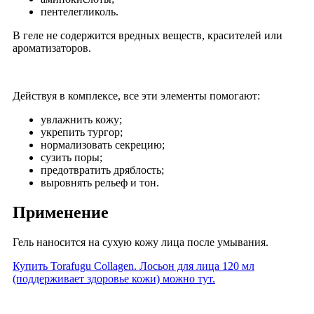
пентелегликоль.
В геле не содержится вредных веществ, красителей или
ароматизаторов.
Действуя в комплексе, все эти элементы помогают:
увлажнить кожу;
укрепить тургор;
нормализовать секрецию;
сузить поры;
предотвратить дряблость;
выровнять рельеф и тон.
Применение
Гель наносится на сухую кожу лица после умывания.
Купить Torafugu Collagen. Лосьон для лица 120 мл
(поддерживает здоровье кожи) можно тут.