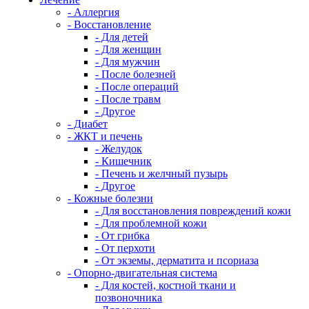
- Аллергия
- Восстановление
- Для детей
- Для женщин
- Для мужчин
- После болезней
- После операций
- После травм
- Другое
- Диабет
- ЖКТ и печень
- Желудок
- Кишечник
- Печень и желчный пузырь
- Другое
- Кожные болезни
- Для восстановления повреждений кожи
- Для проблемной кожи
- От грибка
- От перхоти
- От экземы, дерматита и псориаза
- Опорно-двигательная система
- Для костей, костной ткани и
позвоночника