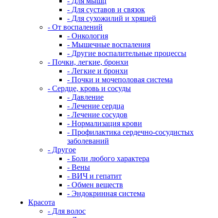
- Для мышц
- Для суставов и связок
- Для сухожилий и хрящей
- От воспалений
- Онкология
- Мышечные воспаления
- Другие воспалительные процессы
- Почки, легкие, бронхи
- Легкие и бронхи
- Почки и мочеполовая система
- Сердце, кровь и сосуды
- Давление
- Лечение сердца
- Лечение сосудов
- Нормализация крови
- Профилактика сердечно-сосудистых
заболеваний
- Другое
- Боли любого характера
- Вены
- ВИЧ и гепатит
- Обмен веществ
- Эндокринная система
Красота
- Для волос