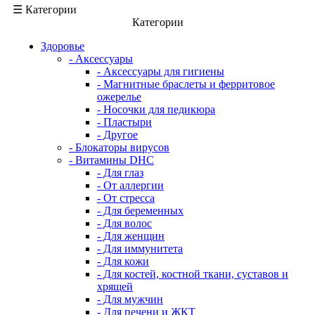
☰ Категории
Категории
Здоровье
- Аксессуары
- Аксессуары для гигиены
- Магнитные браслеты и ферритовое
ожерелье
- Носочки для педикюра
- Пластыри
- Другое
- Блокаторы вирусов
- Витамины DHC
- Для глаз
- От аллергии
- От стресса
- Для беременных
- Для волос
- Для женщин
- Для иммунитета
- Для кожи
- Для костей, костной ткани, суставов и
хрящей
- Для мужчин
- Для печени и ЖКТ