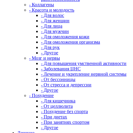
- Коллагены
- Красота и молодость
- Для волос
- Для женщин
- Для лица
- Для мужчин
- Для омоложения кожи
- Для омоложения организма
- Для рук
- Другое
- Мозг и нервы
- Для повышения умственной активности
- Заболевания ЦНС
- Лечение и укрепление нервной системы
- От бессонницы
- От стресса и депрессии
- Другое
- Похудение
- Для кишечника
- От целлюлита
- Похудение без спорта
- При диетах
- При занятиях спортом
- Другое
Лечение