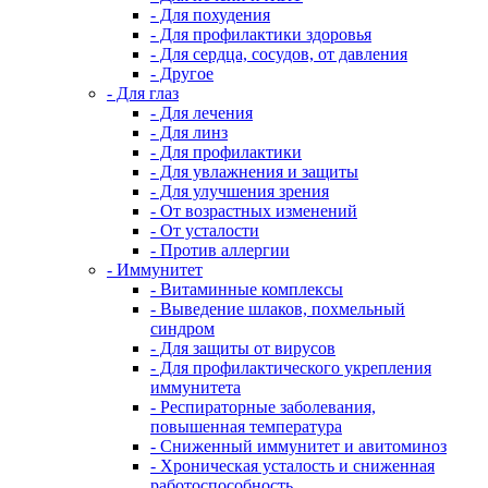
- Для похудения
- Для профилактики здоровья
- Для сердца, сосудов, от давления
- Другое
- Для глаз
- Для лечения
- Для линз
- Для профилактики
- Для увлажнения и защиты
- Для улучшения зрения
- От возрастных изменений
- От усталости
- Против аллергии
- Иммунитет
- Витаминные комплексы
- Выведение шлаков, похмельный
синдром
- Для защиты от вирусов
- Для профилактического укрепления
иммунитета
- Респираторные заболевания,
повышенная температура
- Сниженный иммунитет и авитоминоз
- Хроническая усталость и сниженная
работоспособность