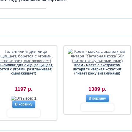
ь-пилинг для лица (защищает,
Крем - маска с экстрактом
рется с угрями, разглаживает,
янтаря "Янтарная кожа"50г
омолаживает)
(питает кожу витаминами)
1197 р.
1389 р.
В корзину
В корзину