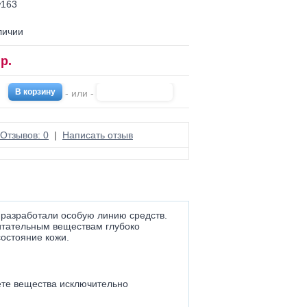
w163
личии
р.
- или -
Отзывов: 0
|
Написать отзыв
 разработали особую линию средств.
итательным веществам глубоко
состояние кожи.
ёте вещества исключительно