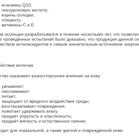
коэнзимы Q10;
гиалуроновую кислоту;
корень солодки;
плаценту;
витамины С и Е.
ав эссенции разрабатывался в течение нескольких лет, что позволи
е проведённых испытаний было доказано, что продукция данной 
чеством антиоксидантов и самым значительным источником энергии
ействие молочка
ство оказывает разностороннее влияние на кожу:
увлажняет;
омолаживает;
питает;
защищает от вредного воздействия среды;
восстанавливает повреждения;
помогает удерживать влагу;
придаёт упругость и эластичность;
придаёт мягкость и естественное сияние.
одит для нормальной, а также зрелой и повреждённой кожи.