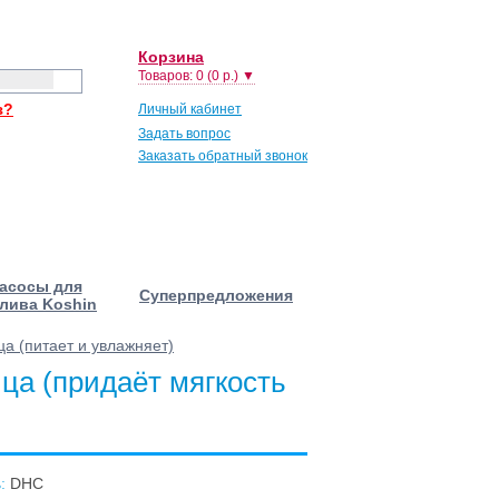
Корзина
Товаров: 0 (0 р.) ▼
з?
Личный кабинет
Задать вопрос
Заказать обратный звонок
асосы для
Суперпредложения
лива Koshin
ца (питает и увлажняет)
ица (придаёт мягкость
:
DHC