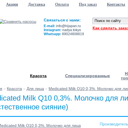
Акции
Доставка
Оплата
Под заказ
Контакты
Связаться с нами:
E-mail:
info@hijapan.ru
Как сделать зака
Instagram:
nadya.tokyo
Whatsapp:
89024808819
Н
Красота
Специализированные
топ
ая
»
Красота
»
Для лица
»
Medicated Milk Q10 0,3%. Молочко для ли
icated Milk Q10 0,3%. Молочко для л
стественное сияние)
Производитель