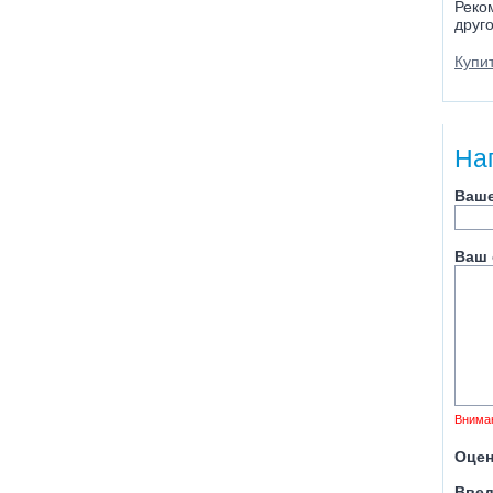
Реко
друг
Купи
На
Ваше
Ваш 
Внима
Оцен
Введ