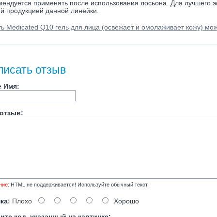
мендуется применять после использования лосьона. Для лучшего э
ой продукцией данной линейки.
ть Medicated Q10 гель для лица (освежает и омолаживает кожу) мож
писать отзыв
 Имя:
отзыв:
ние:
HTML не поддерживается! Используйте обычный текст.
ка:
Плохо
Хорошо
ите код, указанный на картинке: