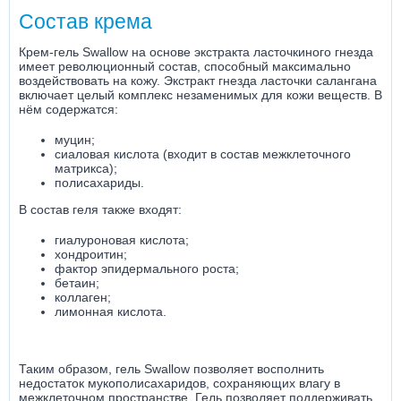
Состав крема
Крем-гель Swallow на основе экстракта ласточкиного гнезда
имеет революционный состав, способный максимально
воздействовать на кожу. Экстракт гнезда ласточки салангана
включает целый комплекс незаменимых для кожи веществ. В
нём содержатся:
муцин;
сиаловая кислота (входит в состав межклеточного
матрикса);
полисахариды.
В состав геля также входят:
гиалуроновая кислота;
хондроитин;
фактор эпидермального роста;
бетаин;
коллаген;
лимонная кислота.
Таким образом, гель Swallow позволяет восполнить
недостаток мукополисахаридов, сохраняющих влагу в
межклеточном пространстве. Гель позволяет поддерживать