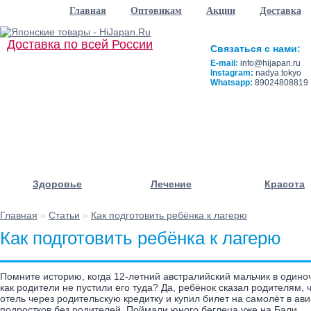
Главная
Оптовикам
Акции
Доставка
Доставка по всей России
Связаться с нами:
E-mail:
info@hijapan.ru
Instagram:
nadya.tokyo
Whatsapp:
89024808819
Здоровье
Лечение
Красота
Главная
»
Статьи
»
Как подготовить ребёнка к лагерю
Как подготовить ребёнка к лагерю
Помните историю, когда 12-летний австралийский мальчик в одиноч
как родители не пустили его туда? Да, ребёнок сказал родителям, 
отель через родительскую кредитку и купил билет на самолёт в а
подростков без родителей. Поймали юного беглеца уже на Бали.