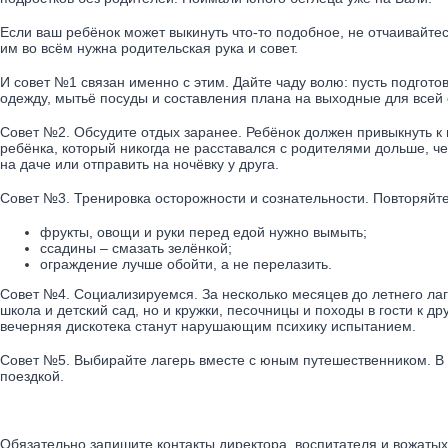
Если ваш ребёнок может выкинуть что-то подобное, не отчаивайтес
им во всём нужна родительская рука и совет.
И совет №1 связан именно с этим. Дайте чаду волю: пусть подгото
одежду, мытьё посуды и составления плана на выходные для всей 
Совет №2. Обсудите отдых заранее. Ребёнок должен привыкнуть к 
ребёнка, который никогда не расставался с родителями дольше, ч
на даче или отправить на ночёвку у друга.
Совет №3. Тренировка осторожности и сознательности. Повторяйте
фрукты, овощи и руки перед едой нужно вымыть;
ссадины – смазать зелёнкой;
ограждение лучше обойти, а не перелазить.
Совет №4. Социализируемся. За несколько месяцев до летнего лаг
школа и детский сад, но и кружки, песочницы и походы в гости к 
вечерняя дискотека станут нарушающим психику испытанием.
Совет №5. Выбирайте лагерь вместе с юным путешественником. В 
поездкой.
Обязательно запишите контакты директора, воспитателя и вожаты