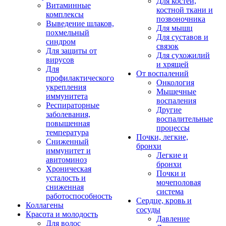
Для костей,
Витаминные
костной ткани и
комплексы
позвоночника
Выведение шлаков,
Для мышц
похмельный
Для суставов и
синдром
связок
Для защиты от
Для сухожилий
вирусов
и хрящей
Для
От воспалений
профилактического
Онкология
укрепления
Мышечные
иммунитета
воспаления
Респираторные
Другие
заболевания,
воспалительные
повышенная
процессы
температура
Почки, легкие,
Сниженный
бронхи
иммунитет и
Легкие и
авитоминоз
бронхи
Хроническая
Почки и
усталость и
мочеполовая
сниженная
система
работоспособность
Сердце, кровь и
Коллагены
сосуды
Красота и молодость
Давление
Для волос