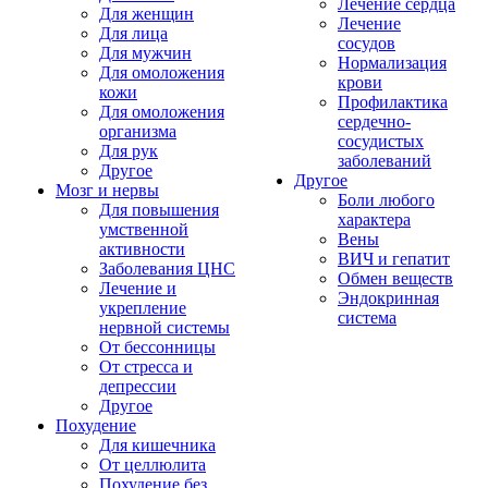
Лечение сердца
Для женщин
Лечение
Для лица
сосудов
Для мужчин
Нормализация
Для омоложения
крови
кожи
Профилактика
Для омоложения
сердечно-
организма
сосудистых
Для рук
заболеваний
Другое
Другое
Мозг и нервы
Боли любого
Для повышения
характера
умственной
Вены
активности
ВИЧ и гепатит
Заболевания ЦНС
Обмен веществ
Лечение и
Эндокринная
укрепление
система
нервной системы
От бессонницы
От стресса и
депрессии
Другое
Похудение
Для кишечника
От целлюлита
Похудение без