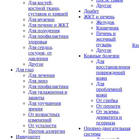
Для костей,
Другое
костной ткани,
Диабет
суставов и хрящей
ЖКТ и печень
Для мужчин
Желудок
Для печени и ЖКТ
Кишечник
Для похудения
Печень и
Для профилактики
желчный
здоровья
пузырь
Кр
Для сердца,
Другое
сосудов, от
Кожные болезни
давления
Для
Другое
восстановления
Для глаз
повреждений
Для лечения
кожи
Для линз
Для
Для профилактики
проблемной
Для увлажнения и
кожи
защиты
От грибка
Для улучшения
От перхоти
зрения
От экземы,
От возрастных
дерматита и
изменений
псориаза
От усталости
Опорно-двигательная
Против аллергии
система
Иммунитет