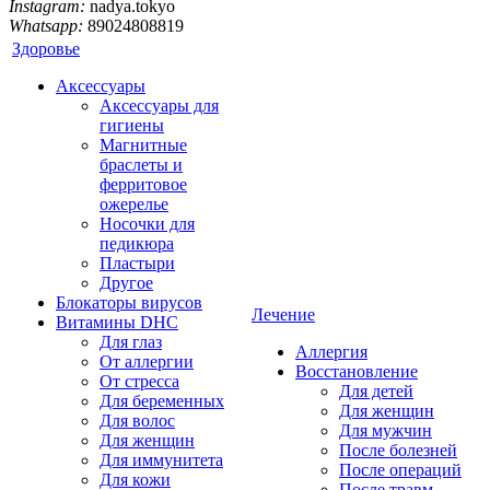
Instagram:
nadya.tokyo
Whatsapp:
89024808819
Здоровье
Аксессуары
Аксессуары для
гигиены
Магнитные
браслеты и
ферритовое
ожерелье
Носочки для
педикюра
Пластыри
Другое
Блокаторы вирусов
Лечение
Витамины DHC
Для глаз
Аллергия
От аллергии
Восстановление
От стресса
Для детей
Для беременных
Для женщин
Для волос
Для мужчин
Для женщин
После болезней
Для иммунитета
После операций
Для кожи
После травм