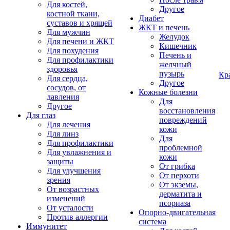
Для костей,
Другое
костной ткани,
Диабет
суставов и хрящей
ЖКТ и печень
Для мужчин
Желудок
Для печени и ЖКТ
Кишечник
Для похудения
Печень и
Для профилактики
желчный
здоровья
пузырь
Кр
Для сердца,
Другое
сосудов, от
Кожные болезни
давления
Для
Другое
восстановления
Для глаз
повреждений
Для лечения
кожи
Для линз
Для
Для профилактики
проблемной
Для увлажнения и
кожи
защиты
От грибка
Для улучшения
От перхоти
зрения
От экземы,
От возрастных
дерматита и
изменений
псориаза
От усталости
Опорно-двигательная
Против аллергии
система
Иммунитет