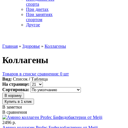
спорта
При диетах
При занятиях
спортом
Другое
☰ Категории
Главная
»
Здоровье
»
Коллагены
Коллагены
Товаров в списке сравнения: 0 шт
Вид:
Список
/
Таблица
На странице:
Сортировка:
В заметки
В сравнения
2496 р.
Амино коллаген Profec Бифидобактерии от Meiji