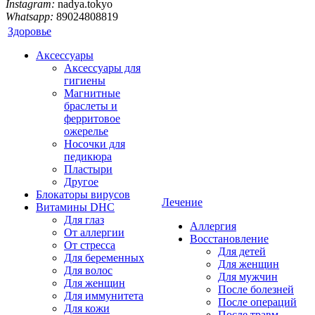
Instagram:
nadya.tokyo
Whatsapp:
89024808819
Здоровье
Аксессуары
Аксессуары для
гигиены
Магнитные
браслеты и
ферритовое
ожерелье
Носочки для
педикюра
Пластыри
Другое
Блокаторы вирусов
Лечение
Витамины DHC
Для глаз
Аллергия
От аллергии
Восстановление
От стресса
Для детей
Для беременных
Для женщин
Для волос
Для мужчин
Для женщин
После болезней
Для иммунитета
После операций
Для кожи
После травм