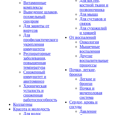
Для костей,
Витаминные
костной ткани и
комплексы
позвоночника
Выведение шлаков,
Для мышц
похмельный
Для суставов и
синдром
связок
Для защиты от
Для сухожилий
вирусов
и хрящей
Для
От воспалений
профилактического
Онкология
укрепления
Мышечные
иммунитета
воспаления
Респираторные
Другие
заболевания,
воспалительные
повышенная
процессы
температура
Почки, легкие,
Сниженный
бронхи
иммунитет и
Легкие и
авитоминоз
бронхи
Хроническая
Почки и
усталость и
мочеполовая
сниженная
система
работоспособность
Сердце, кровь и
Коллагены
сосуды
Красота и молодость
Давление
Для волос