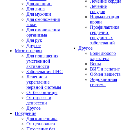
Лечение сердца
Для женщин
Лечение
Для лица
сосудов
Для мужчин
Нормализация
Для омоложения
крови
кожи
Профилактика
Для омоложения
сердечно-
организма
сосудистых
Для рук
заболеваний
Другое
Другое
Мозг и нервы
Боли любого
Для повышения
характера
умственной
Вены
активности
ВИЧ и гепатит
Заболевания ЦНС
Обмен веществ
Лечение и
Эндокринная
укрепление
система
нервной системы
От бессонницы
От стресса и
депрессии
Другое
Похудение
Для кишечника
От целлюлита
Похудение без