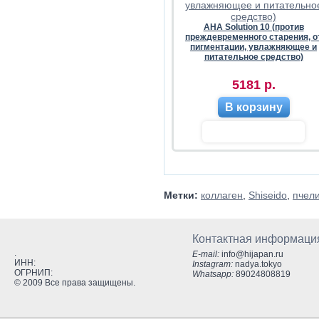
AHA Solution 10 (против
преждевременного старения, о
пигментации, увлажняющее и
питательное средство)
5181 р.
В корзину
Метки:
коллаген
,
Shiseido
,
пчел
Контактная информаци
.
E-mail:
info@hijapan.ru
ИНН:
Instagram:
nadya.tokyo
ОГРНИП:
Whatsapp:
89024808819
© 2009 Все права защищены.