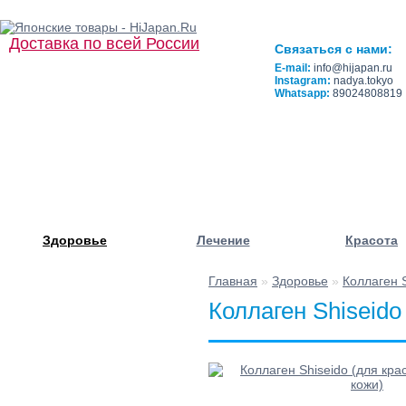
Доставка по всей России
Связаться с нами:
E-mail:
info@hijapan.ru
Instagram:
nadya.tokyo
Whatsapp:
89024808819
Здоровье
Лечение
Красота
Главная
»
Здоровье
»
Коллаген S
☰ Категории/
Коллаген Shiseido
Подкатегории