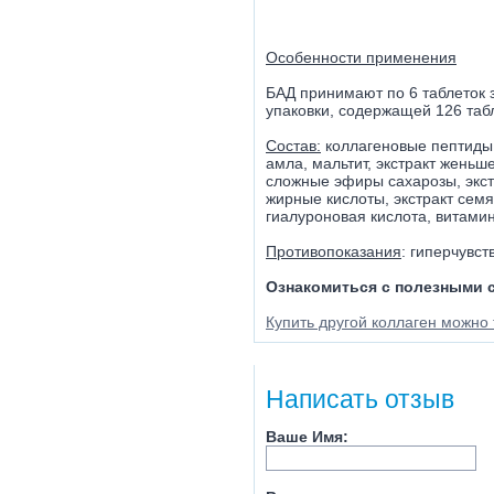
Особенности применения
БАД принимают по 6 таблеток з
упаковки, содержащей 126 табл
Состав:
коллагеновые пептиды 
амла, мальтит, экстракт женьш
сложные эфиры сахарозы, экст
жирные кислоты, экстракт семян
гиалуроновая кислота, витамин
Противопоказания
: гиперчувс
Ознакомиться с полезными 
Купить другой коллаген можно т
Написать отзыв
Ваше Имя: