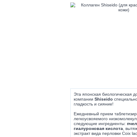
Эта японская биологическая д
компании
Shiseido
специально
гладкость и сияние!
Ежедневный прием таблетизи
легкоусвояемого низкомолекул
следующие ингредиенты:
пчел
гиалуроновая кислота
, вытя
экстракт вида перловки Coix lac