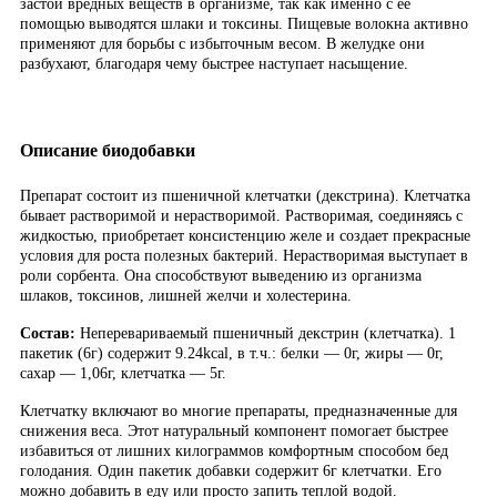
застой вредных веществ в организме, так как именно с ее
помощью выводятся шлаки и токсины. Пищевые волокна активно
применяют для борьбы с избыточным весом. В желудке они
разбухают, благодаря чему быстрее наступает насыщение.
Описание биодобавки
Препарат состоит из пшеничной клетчатки (декстрина). Клетчатка
бывает растворимой и нерастворимой. Растворимая, соединяясь с
жидкостью, приобретает консистенцию желе и создает прекрасные
условия для роста полезных бактерий. Нерастворимая выступает в
роли сорбента. Она способствуют выведению из организма
шлаков, токсинов, лишней желчи и холестерина.
Состав:
Неперевариваемый пшеничный декстрин (клетчатка). 1
пакетик (6г) содержит 9.24kcal, в т.ч.: белки — 0г, жиры — 0г,
сахар — 1,06г, клетчатка — 5г.
Клетчатку включают во многие препараты, предназначенные для
снижения веса. Этот натуральный компонент помогает быстрее
избавиться от лишних килограммов комфортным способом бед
голодания. Один пакетик добавки содержит 6г клетчатки. Его
можно добавить в еду или просто запить теплой водой.