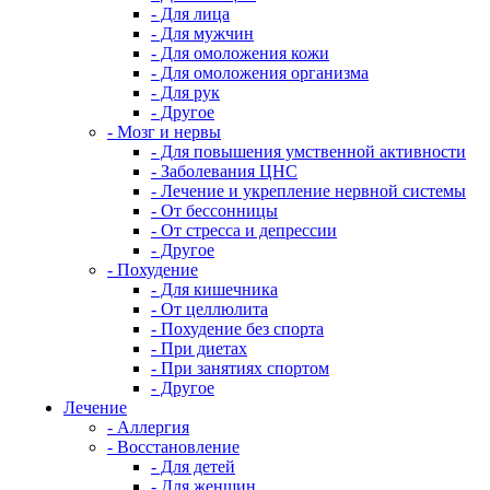
- Для лица
- Для мужчин
- Для омоложения кожи
- Для омоложения организма
- Для рук
- Другое
- Мозг и нервы
- Для повышения умственной активности
- Заболевания ЦНС
- Лечение и укрепление нервной системы
- От бессонницы
- От стресса и депрессии
- Другое
- Похудение
- Для кишечника
- От целлюлита
- Похудение без спорта
- При диетах
- При занятиях спортом
- Другое
Лечение
- Аллергия
- Восстановление
- Для детей
- Для женщин