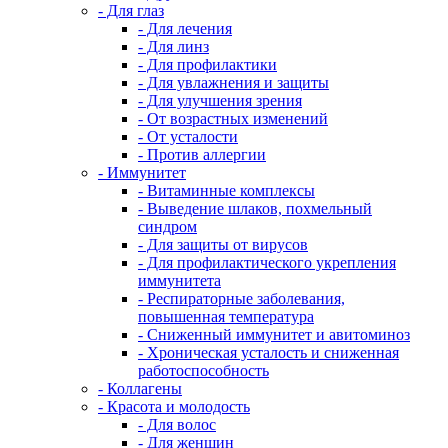
- Для глаз
- Для лечения
- Для линз
- Для профилактики
- Для увлажнения и защиты
- Для улучшения зрения
- От возрастных изменений
- От усталости
- Против аллергии
- Иммунитет
- Витаминные комплексы
- Выведение шлаков, похмельный
синдром
- Для защиты от вирусов
- Для профилактического укрепления
иммунитета
- Респираторные заболевания,
повышенная температура
- Сниженный иммунитет и авитоминоз
- Хроническая усталость и сниженная
работоспособность
- Коллагены
- Красота и молодость
- Для волос
- Для женщин