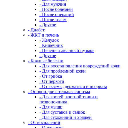
- Для мужчин
- После болезней
- После операций
- После травм
- Другое
- Диабет
- ЖКТ и печень
- Желудок
- Кишечник
- Печень и желчный пузырь
- Другое
- Кожные болезни
- Для восстановления повреждений кожи
- Для проблемной кожи
- От грибка
- От перхоти
- От экземы, дерматита и псориаза
- Опорно-двигательная система
- Для костей, костной ткани и
позвоночника
- Для мышц
- Для суставов и связок
- Для сухожилий и хрящей
- От воспалений
- Онкология