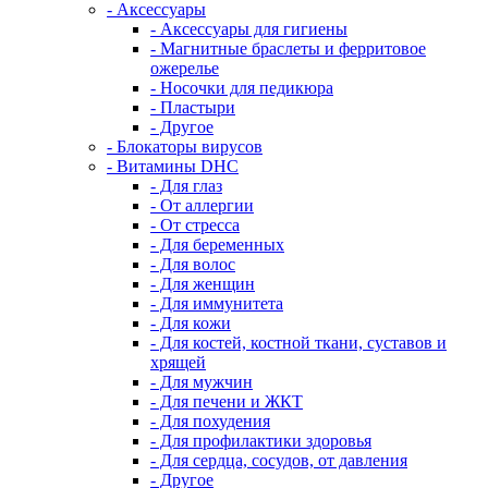
- Аксессуары
- Аксессуары для гигиены
- Магнитные браслеты и ферритовое
ожерелье
- Носочки для педикюра
- Пластыри
- Другое
- Блокаторы вирусов
- Витамины DHC
- Для глаз
- От аллергии
- От стресса
- Для беременных
- Для волос
- Для женщин
- Для иммунитета
- Для кожи
- Для костей, костной ткани, суставов и
хрящей
- Для мужчин
- Для печени и ЖКТ
- Для похудения
- Для профилактики здоровья
- Для сердца, сосудов, от давления
- Другое