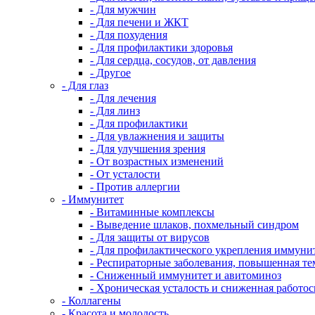
- Для мужчин
- Для печени и ЖКТ
- Для похудения
- Для профилактики здоровья
- Для сердца, сосудов, от давления
- Другое
- Для глаз
- Для лечения
- Для линз
- Для профилактики
- Для увлажнения и защиты
- Для улучшения зрения
- От возрастных изменений
- От усталости
- Против аллергии
- Иммунитет
- Витаминные комплексы
- Выведение шлаков, похмельный синдром
- Для защиты от вирусов
- Для профилактического укрепления иммуни
- Респираторные заболевания, повышенная те
- Сниженный иммунитет и авитоминоз
- Хроническая усталость и сниженная работо
- Коллагены
- Красота и молодость