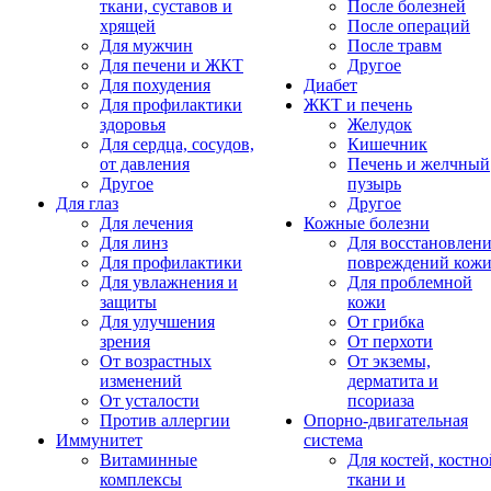
ткани, суставов и
После болезней
хрящей
После операций
Для мужчин
После травм
Для печени и ЖКТ
Другое
Для похудения
Диабет
Для профилактики
ЖКТ и печень
здоровья
Желудок
Для сердца, сосудов,
Кишечник
от давления
Печень и желчный
Другое
пузырь
Для глаз
Другое
Для лечения
Кожные болезни
Для линз
Для восстановлен
Для профилактики
повреждений кож
Для увлажнения и
Для проблемной
защиты
кожи
Для улучшения
От грибка
зрения
От перхоти
От возрастных
От экземы,
изменений
дерматита и
От усталости
псориаза
Против аллергии
Опорно-двигательная
Иммунитет
система
Витаминные
Для костей, костно
комплексы
ткани и