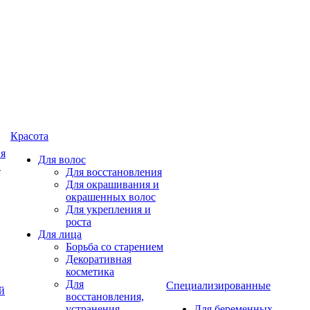
Красота
ия
Для волос
и
Для восстановления
Для окрашивания и
окрашенных волос
Для укрепления и
роста
Для лица
Борьба со старением
Декоративная
косметика
Для
Специализированные
й
восстановления,
устранения
Для беременных