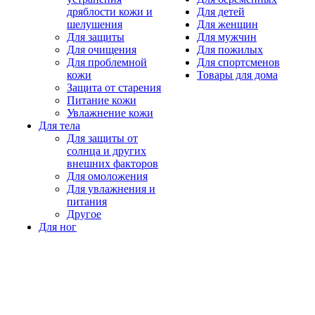
дряблости кожи и
Для детей
шелушения
Для женщин
Для защиты
Для мужчин
Для очищения
Для пожилых
Для проблемной
Для спортсменов
кожи
Товары для дома
Защита от старения
Питание кожи
Увлажнение кожи
Для тела
Для защиты от
солнца и других
внешних факторов
Для омоложения
Для увлажнения и
питания
Другое
Для ног