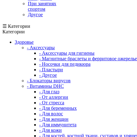
При занятиях
спортом
Другое
☰ Категории
Категории
Здоровье
- Аксессуары
- Аксессуары для гигиены
- Магнитные браслеты и ферритовое ожерелье
- Носочки для педикюра
- Пластыри
- Другое
- Блокаторы вирусов
- Витамины DHC
- Для глаз
- От аллергии
- От стресса
- Для беременных
- Для волос
- Для женщин
- Для иммунитета
- Для кожи
- Для костей, костной ткани, суставов и хряще