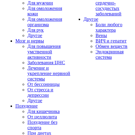
Для мужчин
сердечно-
Для омоложения
сосудистых
кожи
заболеваний
Для омоложения
Другое
организма
Боли любого
Для рук
характера
Другое
Вены
Мозг и нервы
ВИЧ и гепатит
Для повышения
Обмен веществ
умственной
Эндокринная
активности
система
Заболевания ЦНС
Лечение и
укрепление нервной
системы
От бессонницы
От стресса и
депрессии
Другое
Похудение
Для кишечника
От целлюлита
Похудение без
спорта
При диетах