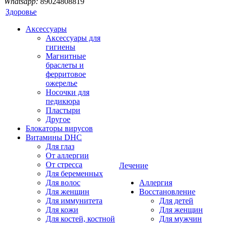
Whatsapp:
89024808819
Здоровье
Аксессуары
Аксессуары для
гигиены
Магнитные
браслеты и
ферритовое
ожерелье
Носочки для
педикюра
Пластыри
Другое
Блокаторы вирусов
Витамины DHC
Для глаз
От аллергии
От стресса
Лечение
Для беременных
Для волос
Аллергия
Для женщин
Восстановление
Для иммунитета
Для детей
Для кожи
Для женщин
Для костей, костной
Для мужчин