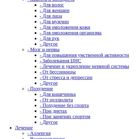
- Для волос
- Для женщин
- Для лица
- Для мужчин
- Для омоложения кожи
- Для омоложения организма
- Для рук
- Другое
- Мозг и нервы
- Для повышения умственной активности
- Заболевания ЦНС
- Лечение и укрепление нервной системы
- От бессонницы
- От стресса и депрессии
- Другое
- Похудение
- Для кишечника
- От целлюлита
- Похудение без спорта
- При диетах
- При занятиях спортом
- Другое
Лечение
- Аллергия
- Восстановление