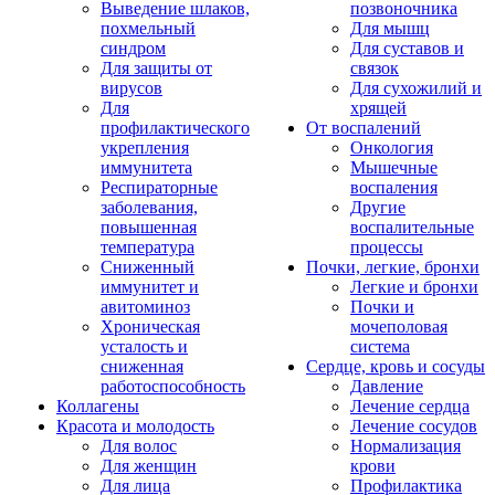
Выведение шлаков,
позвоночника
похмельный
Для мышц
синдром
Для суставов и
Для защиты от
связок
вирусов
Для сухожилий и
Для
хрящей
профилактического
От воспалений
укрепления
Онкология
иммунитета
Мышечные
Респираторные
воспаления
заболевания,
Другие
повышенная
воспалительные
температура
процессы
Сниженный
Почки, легкие, бронхи
иммунитет и
Легкие и бронхи
авитоминоз
Почки и
Хроническая
мочеполовая
усталость и
система
сниженная
Сердце, кровь и сосуды
работоспособность
Давление
Коллагены
Лечение сердца
Красота и молодость
Лечение сосудов
Для волос
Нормализация
Для женщин
крови
Для лица
Профилактика