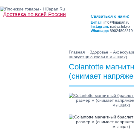
Доставка по всей России
Связаться с нами:
E-mail:
info@hijapan.ru
Instagram:
nadya.tokyo
Whatsapp:
89024808819
Главная
»
Здоровье
»
Аксессуар
☰ Категории/
циркуляцию крови в мышцах)
Подкатегории
Colantotte магнит
(снимает напряже