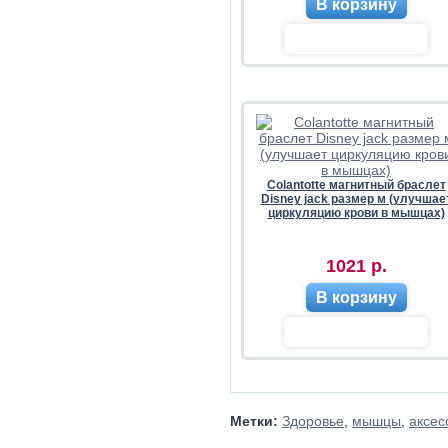
В корзину
Colantotte магнитный браслет
Disney jack размер м (улучшае
циркуляцию крови в мышцах)
1021 р.
В корзину
Метки:
Здоровье
,
мышцы
,
аксес