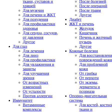
ткани, суставов и
После болезней
хрящей
После операций
Для мужчин
После травм
Для печени и ЖКТ
Другое
Для похудения
Диабет
Для профилактики
ЖКТ и печень
здоровья
Желудок
Для сердца, сосудов,
Кишечник
от давления
Печень и желчный
Другое
пузырь
Для глаз
Другое
Для лечения
Кожные болезни
Для линз
Для восстановлен
Для профилактики
повреждений кож
Для увлажнения и
Для проблемной
защиты
кожи
Для улучшения
От грибка
зрения
От перхоти
От возрастных
От экземы,
изменений
дерматита и
От усталости
псориаза
Против аллергии
Опорно-двигательная
Иммунитет
система
Витаминные
Для костей, костно
комплексы
ткани и