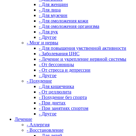
- Для женщин
- Для лица
- Для мужчин
- Для омоложения кожи
- Для омоложения организма
- Для рук
- Другое
- Мозг и нервы
- Для повышения умственной активности
- Заболевания ЦНС
- Лечение и укрепление нервной системы
- От бессонницы
- От стресса и депрессии
- Другое
- Похудение
- Для кишечника
- От целлюлита
- Похудение без спорта
- При диетах
- При занятиях спортом
- Другое
Лечение
- Аллергия
- Восстановление
- Для детей