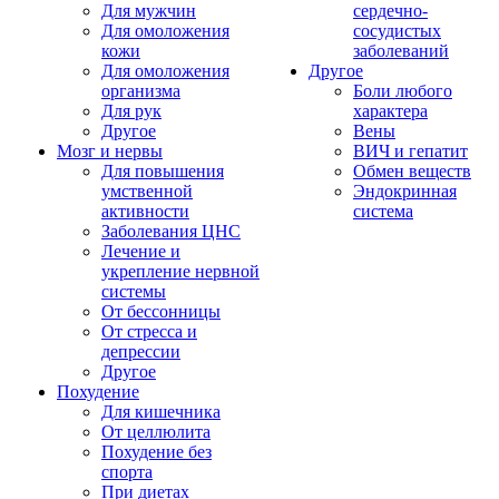
Для мужчин
сердечно-
Для омоложения
сосудистых
кожи
заболеваний
Для омоложения
Другое
организма
Боли любого
Для рук
характера
Другое
Вены
Мозг и нервы
ВИЧ и гепатит
Для повышения
Обмен веществ
умственной
Эндокринная
активности
система
Заболевания ЦНС
Лечение и
укрепление нервной
системы
От бессонницы
От стресса и
депрессии
Другое
Похудение
Для кишечника
От целлюлита
Похудение без
спорта
При диетах