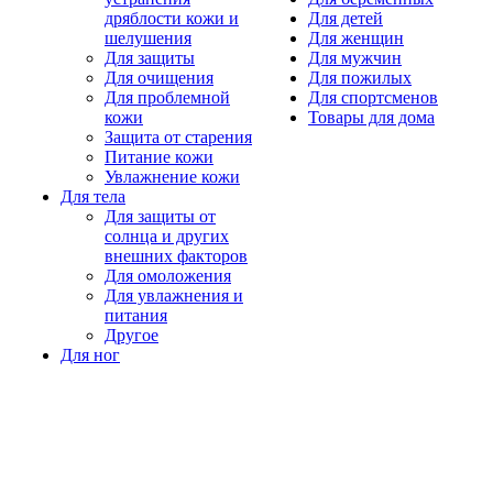
дряблости кожи и
Для детей
шелушения
Для женщин
Для защиты
Для мужчин
Для очищения
Для пожилых
Для проблемной
Для спортсменов
кожи
Товары для дома
Защита от старения
Питание кожи
Увлажнение кожи
Для тела
Для защиты от
солнца и других
внешних факторов
Для омоложения
Для увлажнения и
питания
Другое
Для ног