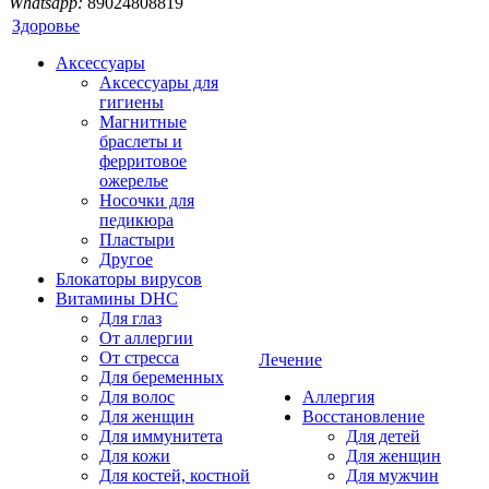
Whatsapp:
89024808819
Здоровье
Аксессуары
Аксессуары для
гигиены
Магнитные
браслеты и
ферритовое
ожерелье
Носочки для
педикюра
Пластыри
Другое
Блокаторы вирусов
Витамины DHC
Для глаз
От аллергии
От стресса
Лечение
Для беременных
Для волос
Аллергия
Для женщин
Восстановление
Для иммунитета
Для детей
Для кожи
Для женщин
Для костей, костной
Для мужчин