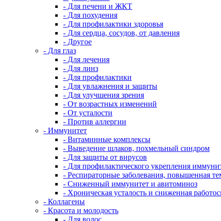
- Для печени и ЖКТ
- Для похудения
- Для профилактики здоровья
- Для сердца, сосудов, от давления
- Другое
- Для глаз
- Для лечения
- Для линз
- Для профилактики
- Для увлажнения и защиты
- Для улучшения зрения
- От возрастных изменений
- От усталости
- Против аллергии
- Иммунитет
- Витаминные комплексы
- Выведение шлаков, похмельный синдром
- Для защиты от вирусов
- Для профилактического укрепления иммуни
- Респираторные заболевания, повышенная те
- Сниженный иммунитет и авитоминоз
- Хроническая усталость и сниженная работо
- Коллагены
- Красота и молодость
- Для волос