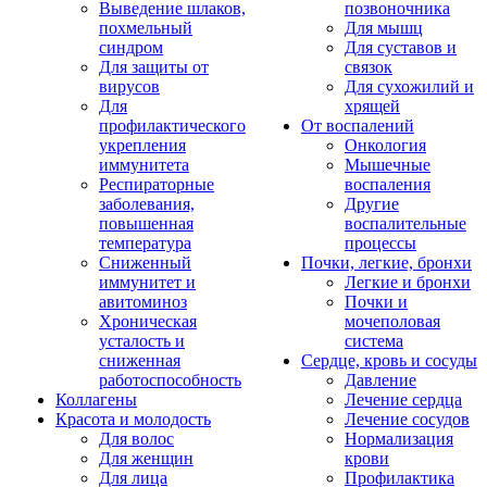
Выведение шлаков,
позвоночника
похмельный
Для мышц
синдром
Для суставов и
Для защиты от
связок
вирусов
Для сухожилий и
Для
хрящей
профилактического
От воспалений
укрепления
Онкология
иммунитета
Мышечные
Респираторные
воспаления
заболевания,
Другие
повышенная
воспалительные
температура
процессы
Сниженный
Почки, легкие, бронхи
иммунитет и
Легкие и бронхи
авитоминоз
Почки и
Хроническая
мочеполовая
усталость и
система
сниженная
Сердце, кровь и сосуды
работоспособность
Давление
Коллагены
Лечение сердца
Красота и молодость
Лечение сосудов
Для волос
Нормализация
Для женщин
крови
Для лица
Профилактика