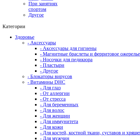
При занятиях
спортом
Другое
Категории
Здоровье
- Аксессуары
- Аксессуары для гигиены
- Магнитные браслеты и ферритовое ожерелье
- Носочки для педикюра
- Пластыри
- Другое
- Блокаторы вирусов
- Витамины DHC
- Для глаз
- От аллергии
- От стресса
- Для беременных
- Для волос
- Для женщин
- Для иммунитета
- Для кожи
- Для костей, костной ткани, суставов и хряще
- Для мужчин