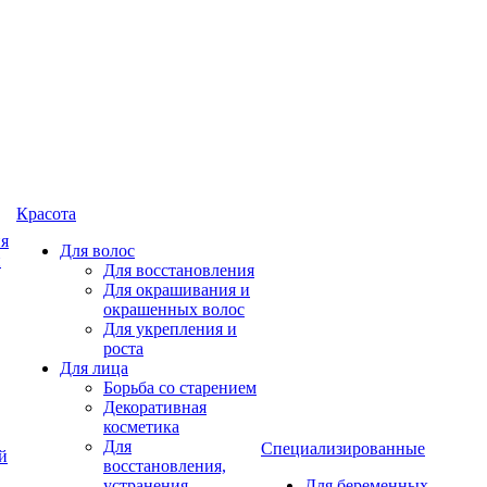
Красота
ия
Для волос
и
Для восстановления
Для окрашивания и
окрашенных волос
Для укрепления и
роста
Для лица
Борьба со старением
Декоративная
косметика
Для
Специализированные
й
восстановления,
устранения
Для беременных