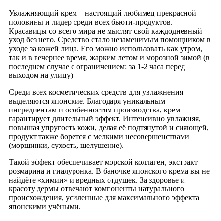
Увлажняющий крем – настоящий любимец прекрасной
половины и лидер среди всех бьюти-продуктов.
Красавицы со всего мира не мыслят свой каждодневный
уход без него. Средство стало незаменимым помощником в
уходе за кожей лица. Его можно использовать как утром,
так и в вечернее время, жарким летом и морозной зимой (в
последнем случае с ограничением: за 1-2 часа перед
выходом на улицу).
Среди всех косметических средств для увлажнения
выделяются японские. Благодаря уникальным
ингредиентам и особенностям производства, крем
гарантирует длительный эффект. Интенсивно увлажняя,
повышая упругость кожи, делая её подтянутой и сияющей,
продукт также борется с мелкими несовершенствами
(морщинки, сухость, шелушение).
Такой эффект обеспечивает морской коллаген, экстракт
розмарина и гиалуронка. В баночке японского крема вы не
найдёте «химии» и вредных отдушек. За здоровье и
красоту дермы отвечают компоненты натурального
происхождения, усиленные для максимального эффекта
японскими учёными.