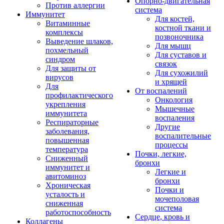
Опорно-двигательная
Против аллергии
система
Иммунитет
Для костей,
Витаминные
костной ткани и
комплексы
позвоночника
Выведение шлаков,
Для мышц
похмельный
Для суставов и
синдром
связок
Для защиты от
Для сухожилий
вирусов
и хрящей
Для
От воспалений
профилактического
Онкология
укрепления
Мышечные
иммунитета
воспаления
Респираторные
Другие
заболевания,
воспалительные
повышенная
процессы
температура
Почки, легкие,
Сниженный
бронхи
иммунитет и
Легкие и
авитоминоз
бронхи
Хроническая
Почки и
усталость и
мочеполовая
сниженная
система
работоспособность
Сердце, кровь и
Коллагены