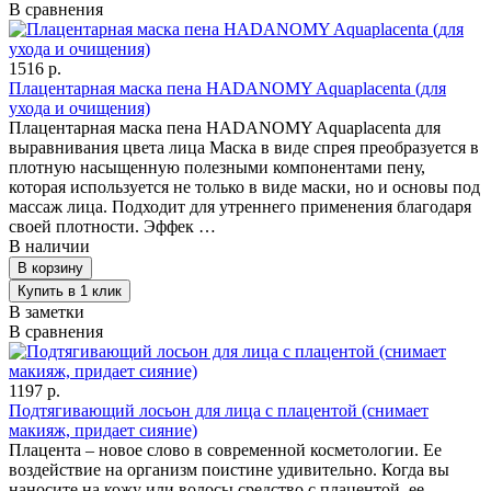
В сравнения
1516 р.
Плацентарная маска пена HADANOMY Aquaplacenta (для
ухода и очищения)
Плацентарная маска пена HADANOMY Aquaplacenta для
выравнивания цвета лица Маска в виде спрея преобразуется в
плотную насыщенную полезными компонентами пену,
которая используется не только в виде маски, но и основы под
массаж лица. Подходит для утреннего применения благодаря
своей плотности. Эффек …
В наличии
В заметки
В сравнения
1197 р.
Подтягивающий лосьон для лица с плацентой (снимает
макияж, придает сияние)
Плацента – новое слово в современной косметологии. Ее
воздействие на организм поистине удивительно. Когда вы
наносите на кожу или волосы средство с плацентой, ее