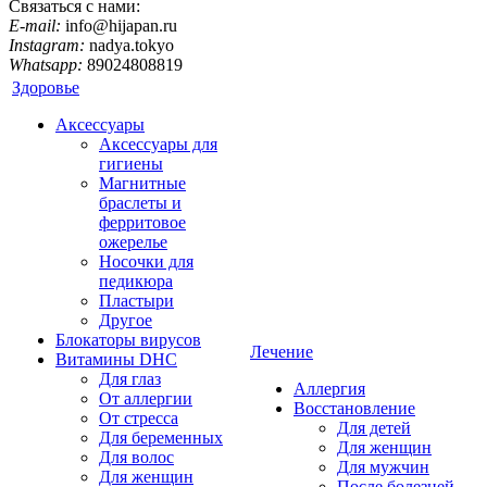
Связаться с нами:
E-mail:
info@hijapan.ru
Instagram:
nadya.tokyo
Whatsapp:
89024808819
Здоровье
Аксессуары
Аксессуары для
гигиены
Магнитные
браслеты и
ферритовое
ожерелье
Носочки для
педикюра
Пластыри
Другое
Блокаторы вирусов
Лечение
Витамины DHC
Для глаз
Аллергия
От аллергии
Восстановление
От стресса
Для детей
Для беременных
Для женщин
Для волос
Для мужчин
Для женщин
После болезней