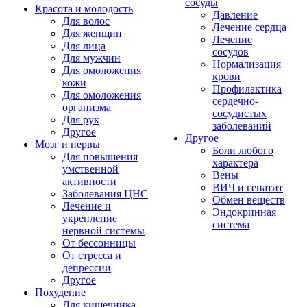
сосуды
Красота и молодость
Давление
Для волос
Лечение сердца
Для женщин
Лечение
Для лица
сосудов
Для мужчин
Нормализация
Для омоложения
крови
кожи
Профилактика
Для омоложения
сердечно-
организма
сосудистых
Для рук
заболеваний
Другое
Другое
Мозг и нервы
Боли любого
Для повышения
характера
умственной
Вены
активности
ВИЧ и гепатит
Заболевания ЦНС
Обмен веществ
Лечение и
Эндокринная
укрепление
система
нервной системы
От бессонницы
От стресса и
депрессии
Другое
Похудение
Для кишечника