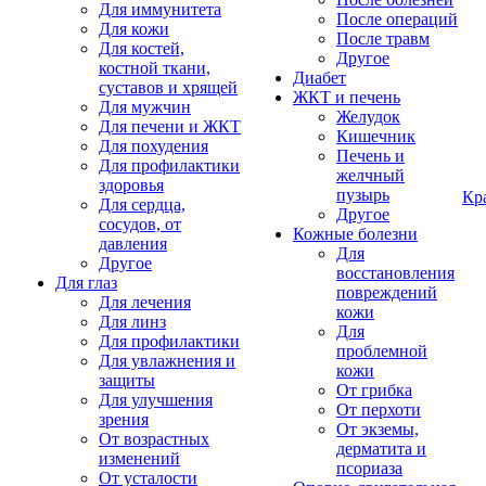
Для иммунитета
После операций
Для кожи
После травм
Для костей,
Другое
костной ткани,
Диабет
суставов и хрящей
ЖКТ и печень
Для мужчин
Желудок
Для печени и ЖКТ
Кишечник
Для похудения
Печень и
Для профилактики
желчный
здоровья
пузырь
Кр
Для сердца,
Другое
сосудов, от
Кожные болезни
давления
Для
Другое
восстановления
Для глаз
повреждений
Для лечения
кожи
Для линз
Для
Для профилактики
проблемной
Для увлажнения и
кожи
защиты
От грибка
Для улучшения
От перхоти
зрения
От экземы,
От возрастных
дерматита и
изменений
псориаза
От усталости