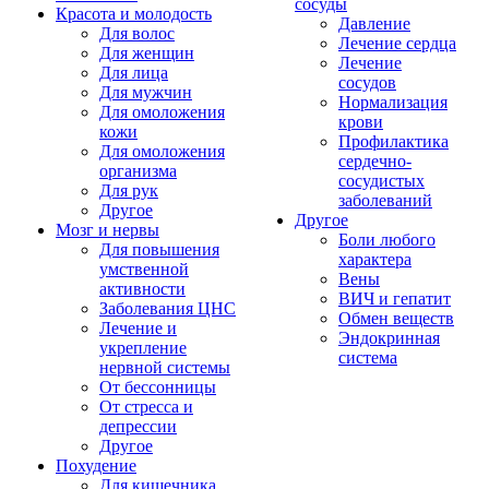
сосуды
Красота и молодость
Давление
Для волос
Лечение сердца
Для женщин
Лечение
Для лица
сосудов
Для мужчин
Нормализация
Для омоложения
крови
кожи
Профилактика
Для омоложения
сердечно-
организма
сосудистых
Для рук
заболеваний
Другое
Другое
Мозг и нервы
Боли любого
Для повышения
характера
умственной
Вены
активности
ВИЧ и гепатит
Заболевания ЦНС
Обмен веществ
Лечение и
Эндокринная
укрепление
система
нервной системы
От бессонницы
От стресса и
депрессии
Другое
Похудение
Для кишечника