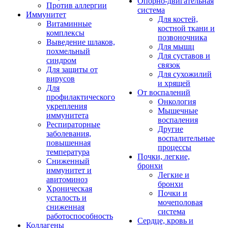
Опорно-двигательная
Против аллергии
система
Иммунитет
Для костей,
Витаминные
костной ткани и
комплексы
позвоночника
Выведение шлаков,
Для мышц
похмельный
Для суставов и
синдром
связок
Для защиты от
Для сухожилий
вирусов
и хрящей
Для
От воспалений
профилактического
Онкология
укрепления
Мышечные
иммунитета
воспаления
Респираторные
Другие
заболевания,
воспалительные
повышенная
процессы
температура
Почки, легкие,
Сниженный
бронхи
иммунитет и
Легкие и
авитоминоз
бронхи
Хроническая
Почки и
усталость и
мочеполовая
сниженная
система
работоспособность
Сердце, кровь и
Коллагены