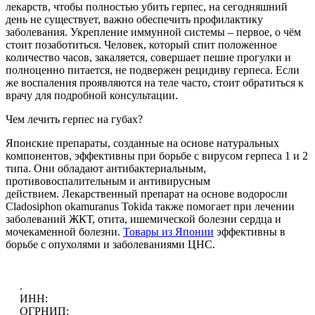
лекарств, чтобы полностью убить герпес, на сегодняшний
день не существует, важно обеспечить профилактику
заболевания. Укрепление иммунной системы – первое, о чём
стоит позаботиться. Человек, который спит положенное
количество часов, закаляется, совершает пешие прогулки и
полноценно питается, не подвержен рецидиву герпеса. Если
же воспаления проявляются на теле часто, стоит обратиться к
врачу для подробной консультации.
Чем лечить герпес на губах?
Японские препараты, созданные на основе натуральных
компонентов, эффективны при борьбе с вирусом герпеса 1 и 2
типа. Они обладают антибактериальным,
противовоспалительным и антивирусным
действием. Лекарственный препарат на основе водоросли
Cladosiphon okamuranus Tokida также помогает при лечении
заболеваний ЖКТ, отита, ишемической болезни сердца и
мочекаменной болезни.
Товары из Японии
эффективны в
борьбе с опухолями и заболеваниями ЦНС.
.
ИНН:
ОГРНИП: