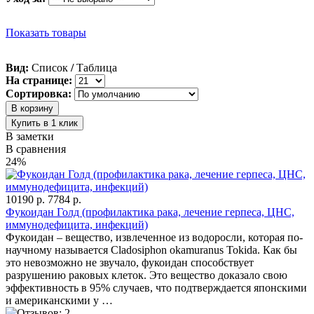
Показать товары
Вид:
Список
/
Таблица
На странице:
Сортировка:
В заметки
В сравнения
24%
10190 р.
7784 р.
Фукоидан Голд (профилактика рака, лечение герпеса, ЦНС,
иммунодефицита, инфекций)
Фукоидан – вещество, извлеченное из водоросли, которая по-
научному называется Cladosiphon okamuranus Tokida. Как бы
это невозможно не звучало, фукоидан способствует
разрушению раковых клеток. Это вещество доказало свою
эффективность в 95% случаев, что подтверждается японскими
и американскими у …