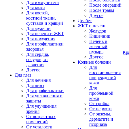
Для иммунитета
После операций
Для кожи
После травм
Для костей,
Другое
костной ткани,
Диабет
суставов и хрящей
ЖКТ и печень
Для мужчин
Желудок
Для печени и ЖКТ
Кишечник
Для похудения
Печень и
Для профилактики
желчный
здоровья
пузырь
Кр
Для сердца,
Другое
сосудов, от
Кожные болезни
давления
Для
Другое
восстановления
Для глаз
повреждений
Для лечения
кожи
Для линз
Для
Для профилактики
проблемной
Для увлажнения и
кожи
защиты
От грибка
Для улучшения
От перхоти
зрения
От экземы,
От возрастных
дерматита и
изменений
псориаза
От усталости