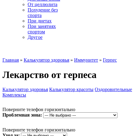
От целлюлита
Похудение без
спорта
При диетах
При занятиях
спортом
Другое
☰ Категории
Главная
»
Калькулятор здоровья
»
Иммунитет
»
Герпес
Лекарство от герпеса
Калькулятор здоровья
Калькулятор красоты
Оздоровительные
Комплексы
Поверните телефон горизонтально
Проблемная зона:
Поверните телефон горизонтально
Уход за: