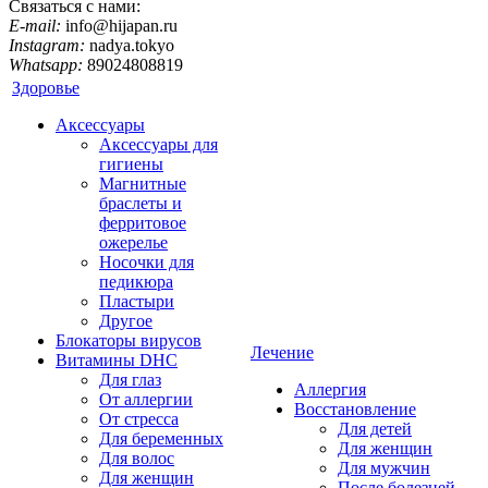
Связаться с нами:
E-mail:
info@hijapan.ru
Instagram:
nadya.tokyo
Whatsapp:
89024808819
Здоровье
Аксессуары
Аксессуары для
гигиены
Магнитные
браслеты и
ферритовое
ожерелье
Носочки для
педикюра
Пластыри
Другое
Блокаторы вирусов
Лечение
Витамины DHC
Для глаз
Аллергия
От аллергии
Восстановление
От стресса
Для детей
Для беременных
Для женщин
Для волос
Для мужчин
Для женщин
После болезней